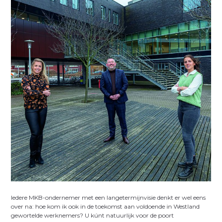
Iedere MKB-ondernemer met een langetermijnvisie denkt er wel eens
over na: hoe kom ik ook in de toekomst aan voldoende in Westland
gewortelde werknemers? U kúnt natuurlijk voor de poort