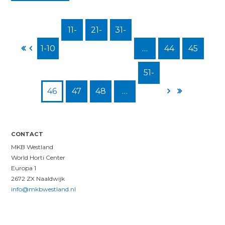
11-
21-
31-
1-10
20
30
40
…
44
45
51-
46
47
48
…
55
CONTACT
MKB Westland
World Horti Center
Europa 1
2672 ZX Naaldwijk
info@mkbwestland.nl