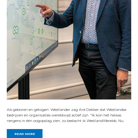
Als geboren en getogen Westlander zag Ard Dekker dat Westlandse
bedrijven en organisaties wereldwijd actief zijn. “Ik kon het helaas
nergens in één oogopslag zien, zo bedacht ik WestlandWerelds. Nu
READ MORE