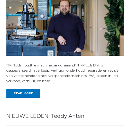
‘TM Tools houdt je machinepark draaiend’ TM-Tools B.V. is
gespecialiseerd in verkoop, verhuur, onderhoud, reparatie, en revisie
van verspanende en niet-verspanende machines. “Wij bieden in- en
verkoop, verhuur, en lease
READ MORE
NIEUWE LEDEN: Teddy Anten