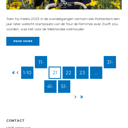
Toen hij medio 2023 in de wandelgangen vernam dat Rotterdam een
jaar later wellicht startplaats van de Tour de Femmes avec Zwift zou
worden, was het voor de Westlandse wethouder
READ MORE
11-
31-
1-10
20
21
22
23
…
40
41-
51-
50
55
CONTACT
MKB Westland