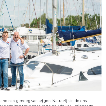
and niet genoeg van krijgen. Natuurlijk in de ons
 sinds kort trekt onze regio ook de kar – of boot zo