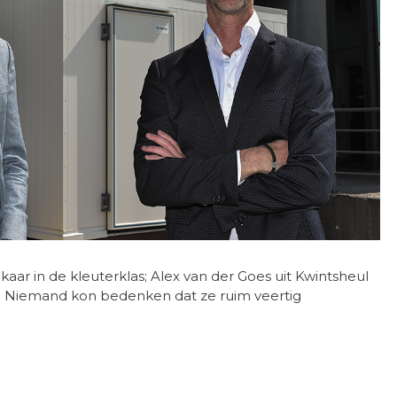
elkaar in de kleuterklas; Alex van der Goes uit Kwintsheul
jk. Niemand kon bedenken dat ze ruim veertig