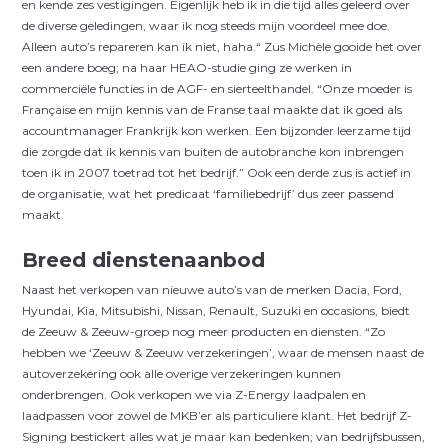
en kende zes vestigingen. Eigenlijk heb ik in die tijd alles geleerd over
de diverse geledingen, waar ik nog steeds mijn voordeel mee doe.
Alleen auto’s repareren kan ik niet, haha.“ Zus Michèle gooide het over
een andere boeg; na haar HEAO-studie ging ze werken in
commerciële functies in de AGF- en sierteelthandel. “Onze moeder is
Française en mijn kennis van de Franse taal maakte dat ik goed als
accountmanager Frankrijk kon werken. Een bijzonder leerzame tijd
die zorgde dat ik kennis van buiten de autobranche kon inbrengen
toen ik in 2007 toetrad tot het bedrijf.” Ook een derde zus is actief in
de organisatie, wat het predicaat ‘familiebedrijf’ dus zeer passend
maakt.
Breed dienstenaanbod
Naast het verkopen van nieuwe auto’s van de merken Dacia, Ford,
Hyundai, Kia, Mitsubishi, Nissan, Renault, Suzuki en occasions, biedt
de Zeeuw & Zeeuw-groep nog meer producten en diensten. “Zo
hebben we ‘Zeeuw & Zeeuw verzekeringen’, waar de mensen naast de
autoverzekering ook alle overige verzekeringen kunnen
onderbrengen. Ook verkopen we via Z-Energy laadpalen en
laadpassen voor zowel de MKB’er als particuliere klant. Het bedrijf Z-
Signing bestickert alles wat je maar kan bedenken; van bedrijfsbussen,