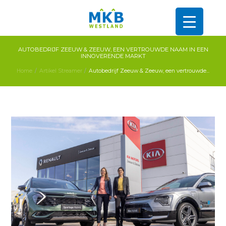
AUTOBEDRIJF ZEEUW & ZEEUW, EEN VERTROUWDE NAAM IN EEN
INNOVERENDE MARKT
Home
Artikel Streamer
Autobedrijf Zeeuw & Zeeuw, een vertrouwde...