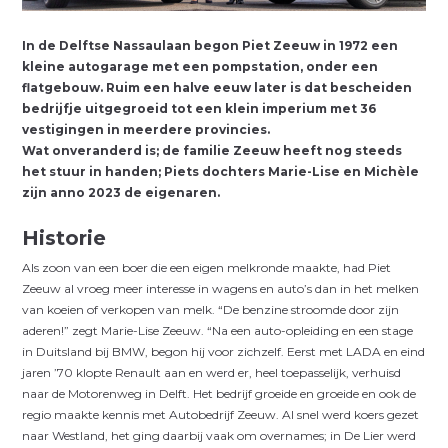
I
n de Delftse Nassaulaan begon Piet Zeeuw in 1972 een
kleine autogarage met een pompstation, onder een
flatgebouw. Ruim een halve eeuw later is dat bescheiden
bedrijfje uitgegroeid tot een klein imperium met 36
vestigingen in meerdere provincies.
Wat onveranderd is; de familie Zeeuw heeft nog steeds
het stuur in handen; Piets dochters Marie-Lise en Michèle
zijn anno 2023 de eigenaren.
Historie
Als zoon van een boer die een eigen melkronde maakte, had Piet
Zeeuw al vroeg meer interesse in wagens en auto’s dan in het melken
van koeien of verkopen van melk. “De benzine stroomde door zijn
aderen!” zegt Marie-Lise Zeeuw. “Na een auto-opleiding en een stage
in Duitsland bij BMW, begon hij voor zichzelf. Eerst met LADA en eind
jaren ’70 klopte Renault aan en werd er, heel toepasselijk,
verhuisd
naar de Motorenweg in Delft. Het bedrijf groeide en groeide en ook de
regio maakte kennis met Autobedrijf Zeeuw. Al snel werd koers gezet
naar Westland, het ging daarbij vaak om overnames; in De Lier werd