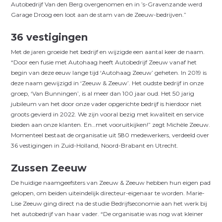
Autobedrijf Van den Berg overgenomen en in ’s-Gravenzande werd
Garage Droog een loot aan de stam van de Zeeuw-bedrijven.”
36 vestigingen
Met de jaren groeide het bedrijf en wijzigde een aantal keer de naam.
“Door een fusie met Autohaag heeft Autobedrijf Zeeuw vanaf het
begin van deze eeuw lange tijd ‘Autohaag Zeeuw’ geheten. In 2019 is
deze naam gewijzigd in ‘Zeeuw & Zeeuw’. Het oudste bedrijf in onze
groep, ‘Van Bunningen’, is al meer dan 100 jaar oud. Het 50 jarig
jubileum van het door onze vader opgerichte bedrijf is hierdoor niet
groots gevierd in 2022. We zijn vooral bezig met kwaliteit en service
bieden aan onze klanten. En…met vooruitkijken!” zegt Michèle Zeeuw.
Momenteel bestaat de organisatie uit 580 medewerkers, verdeeld over
36 vestigingen in Zuid-Holland, Noord-Brabant en Utrecht.
Zussen Zeeuw
De huidige naamgeefsters van Zeeuw & Zeeuw hebben hun eigen pad
gelopen, om beiden uiteindelijk directeur-eigenaar te worden. Marie-
Lise Zeeuw ging direct na de studie Bedrijfseconomie aan het werk bij
het autobedrijf van haar vader. “De organisatie was nog wat kleiner