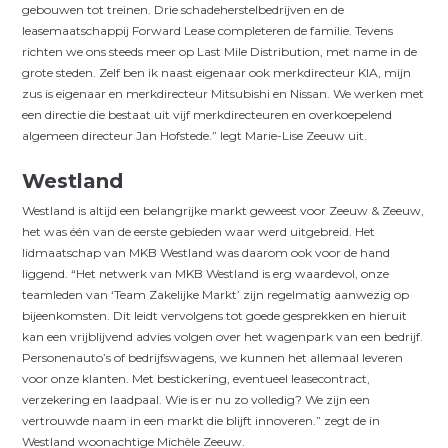
gebouwen tot treinen. Drie schadeherstelbedrijven en de
leasemaatschappij Forward Lease completeren de familie. Tevens
richten we ons steeds meer op Last Mile Distribution, met name in de
grote steden. Zelf ben ik naast eigenaar ook merkdirecteur KIA, mijn
zus is eigenaar en merkdirecteur Mitsubishi en Nissan. We werken met
een directie die bestaat uit vijf merk­directeuren en overkoepelend
algemeen directeur Jan Hofstede.” legt Marie-Lise Zeeuw uit.
Westland
Westland is altijd een belangrijke markt geweest voor Zeeuw & Zeeuw,
het was één van de eerste gebieden waar werd uitgebreid. Het
lidmaatschap van MKB Westland was daarom ook voor de hand
liggend. “Het netwerk van MKB Westland is erg waardevol, onze
teamleden van ‘Team Zakelijke Markt’ zijn regelmatig aanwezig op
bijeenkomsten. Dit leidt vervolgens tot goede gesprekken en hieruit
kan een vrijblijvend advies volgen over het wagenpark van een bedrijf.
Personenauto’s of bedrijfswagens, we kunnen het allemaal leveren
voor onze klanten. Met bestickering, eventueel leasecontract,
verzekering en laadpaal. Wie is er nu zo volledig? We zijn een
vertrouwde naam in een markt die blijft innoveren.” zegt de in
Westland woonachtige Michèle Zeeuw.