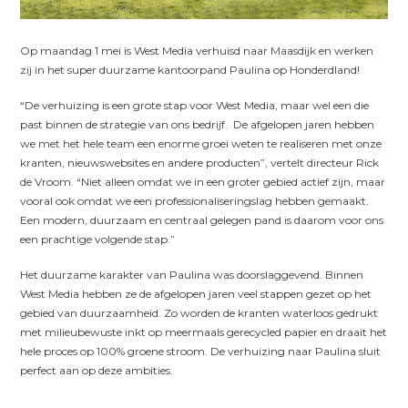
Op maandag 1 mei is West Media verhuisd naar Maasdijk en werken
zij in het super duurzame kantoorpand Paulina op Honderdland!
“De verhuizing is een grote stap voor West Media, maar wel een die
past binnen de strategie van ons bedrijf.
De afgelopen jaren hebben
we met het hele team een enorme groei weten te realiseren met onze
kranten, nieuwswebsites en andere producten”, vertelt directeur Rick
de Vroom. “Niet alleen omdat we in een groter gebied actief zijn, maar
vooral ook omdat we een professionaliseringslag hebben gemaakt.
Een modern, duurzaam en centraal gelegen pand is daarom voor ons
een prachtige volgende stap.”
Het duurzame karakter van Paulina was doorslaggevend. Binnen
West Media hebben ze de afgelopen jaren veel stappen gezet op het
gebied van duurzaamheid. Zo worden de kranten waterloos gedrukt
met milieubewuste inkt op meermaals gerecycled papier en draait het
hele proces op 100% groene stroom. De verhuizing naar Paulina sluit
perfect aan op deze ambities.