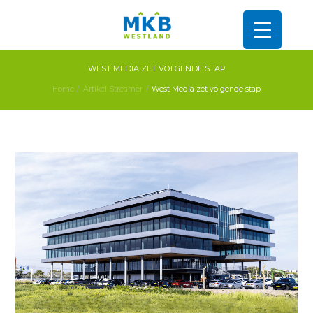
WEST MEDIA ZET VOLGENDE STAP
Home
Artikel Streamer
West Media zet volgende stap