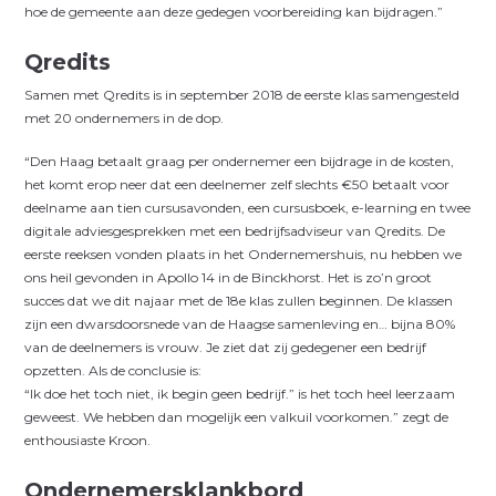
hoe de gemeente aan deze gedegen voorbereiding kan bijdragen.”
Qredits
Samen met Qredits is in september 2018 de eerste klas samengesteld
met 20 ondernemers in de dop.
“Den Haag betaalt graag per ondernemer een bijdrage in de kosten,
het komt erop neer dat een deelnemer zelf slechts €50 betaalt voor
deelname aan tien cursusavonden, een cursusboek, e-lear­ning en twee
digitale adviesgesprekken met een bedrijfs­adviseur van Qredits. De
eerste reeksen vonden plaats in het Onder­nemershuis, nu hebben we
ons heil gevonden in Apollo 14 in de Binckhorst. Het is zo’n groot
succes dat we dit najaar met de 18e klas zullen beginnen. De klassen
zijn een dwarsdoorsnede van de Haagse samenleving en… bijna 80%
van de deelnemers is vrouw. Je ziet dat zij gedegener een bedrijf
opzetten. Als de conclusie is:
“Ik doe het toch niet, ik begin geen bedrijf.” is het toch heel leerzaam
geweest. We hebben dan mogelijk een valkuil voor­komen.” zegt de
enthou­siaste Kroon.
Ondernemersklankbord