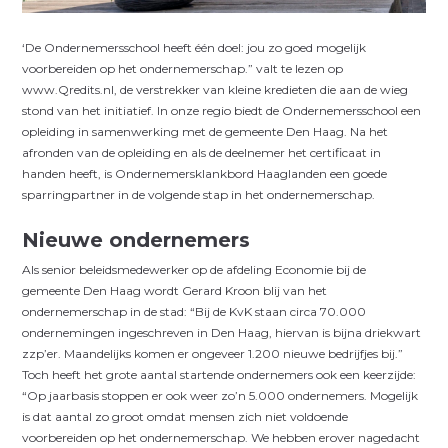
‘De Ondernemersschool heeft één doel: jou zo goed mogelijk
voorbereiden op het ondernemerschap.” valt te lezen op
www.Qredits.nl, de verstrekker van kleine kredieten die aan de wieg
stond van het initiatief. In onze regio biedt de Ondernemersschool een
opleiding in samenwerking met de gemeente Den Haag. Na het
afronden van de opleiding en als de deelnemer het certificaat in
handen heeft, is Ondernemersklankbord Haaglanden een goede
sparringpartner in de volgende stap in het ondernemerschap.
Nieuwe ondernemers
Als senior beleidsmedewerker op de afdeling Economie bij de
gemeente Den Haag wordt Gerard Kroon blij van het
ondernemerschap in de stad: “Bij de KvK staan circa 70.000
ondernemingen ingeschreven in Den Haag, hiervan is bijna driekwart
zzp’er. Maandelijks komen er ongeveer 1.200 nieuwe bedrijfjes bij.”
Toch heeft het grote aantal startende ondernemers ook een keerzijde:
“Op jaarbasis stoppen er ook weer zo’n 5.000 ondernemers. Mogelijk
is dat aantal zo groot omdat mensen zich niet voldoende
voorbereiden op het ondernemerschap. We hebben erover nagedacht