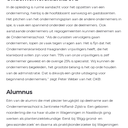
In de opleiding is ruime aandacht voor het opzetten van een
onderneming, hierbij is de hoofddocent aanwezig en gast­docenten.
Het pitchen van het ondernemingsplan aan de andere ondernemers in
spe, is vaak een spannend onderdeel voor de deelnemers. Ook
aanstaande ondernemers uit regiogemeenten kunnen deelnemen aan
de Ondernemersschool. “Als de cursisten vervolgens gaan
ondernemen, lopen ze vaak tegen vragen aan. Het is fijn dat het
Ondernemersklankbord Haaglanden vrijwilligers heeft, die het
klankbord willen zijn voor hen. 75% van onze vrijwilligers is zelf
ondernemer geweest en de overige 25% is specialist. Wij kunnen de
ondernemers begeleiden, het grootste belang is het op orde houden
van de administratie. Dat is dikwijls een grote uitdaging voor
beginnend onder­nemers.” zegt Peter Weber van het OKB.
Alumnus
Eén van de alumni die met plezier terugkijkt op deelname aan de
Ondernemersschool is Jantineke Hofland-Zijlstra. Een geboren
noorderling die na haar studie in Wageningen in Naaldwijk ging
werken als plantenziektekundige. Eerst bij ‘Blgg grond- en
gewasonderzoek’ en daarna als praktijkonderzoeker bij
Wageningen