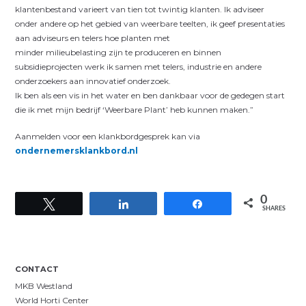
klantenbestand varieert van tien tot twintig klanten. Ik adviseer
onder andere op het gebied van weerbare teelten, ik geef presentaties
aan adviseurs en telers hoe planten met
minder milieubelasting zijn te produceren en binnen
subsidieprojecten werk ik samen met telers, industrie en andere
onderzoekers aan innovatief onderzoek.
Ik ben als een vis in het water en ben dankbaar voor de gedegen start
die ik met mijn bedrijf ‘Weerbare Plant’ heb kunnen maken.”
Aanmelden voor een klankbordgesprek kan via
ondernemersklankbord.nl
0
Tweet
Share
Share
SHARES
CONTACT
MKB Westland
World Horti Center