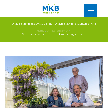
ONDERNEMERS­SCHOOL BIEDT ONDERNEMERS GOEDE START
Home
Artikel Streamer
Ondernemers­school biedt ondernemers goede start