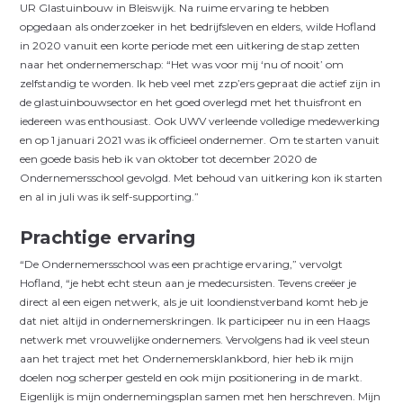
UR Glastuinbouw in Bleiswijk. Na ruime ervaring te hebben
opgedaan als onderzoeker in het bedrijfsleven en elders, wilde Hofland
in 2020 vanuit een korte periode met een uitkering de stap zetten
naar het ondernemerschap: “Het was voor mij ‘nu of nooit’ om
zelfstandig te worden. Ik heb veel met zzp’ers gepraat die actief zijn in
de glastuinbouwsector en het goed overlegd met het thuisfront en
iedereen was enthousiast. Ook UWV verleende volledige medewerking
en op 1 januari 2021 was ik officieel ondernemer. Om te starten vanuit
een goede basis heb ik van oktober tot december 2020 de
Ondernemersschool gevolgd. Met behoud van uitkering kon ik starten
en al in juli was ik self-supporting.”
Prachtige ervaring
“De Ondernemersschool was een prachtige ervaring,” vervolgt
Hofland, “je hebt echt steun aan je medecursisten. Tevens creëer je
direct al een eigen netwerk, als je uit loondienstverband komt heb je
dat niet altijd in ondernemerskringen. Ik participeer nu in een Haags
netwerk met vrouwelijke ondernemers. Vervolgens had ik veel steun
aan het traject met het Ondernemersklankbord, hier heb ik mijn
doelen nog scherper gesteld en ook mijn positionering in de markt.
Eigenlijk is mijn ondernemingsplan samen met hen herschreven. Mijn