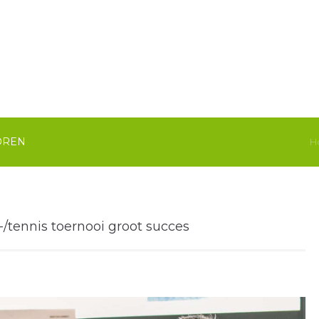
OREN
H
tennis toernooi groot succes