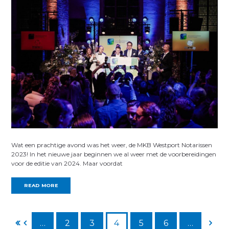
Wat een prachtige avond was het weer, de MKB Westport Notarissen
2023! In het nieuwe jaar beginnen we al weer met de voorbereidingen
voor de editie van 2024. Maar voordat
READ MORE
…
2
3
4
5
6
…