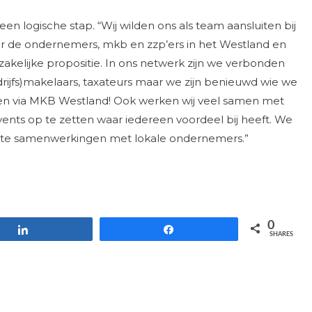
n logische stap. “Wij wilden ons als team aansluiten bij
r de ondernemers, mkb en zzp’ers in het Westland en
akelijke propositie. In ons netwerk zijn we verbonden
rijfs)makelaars, taxateurs maar we zijn benieuwd wie we
n via MKB Westland! Ook werken wij veel samen met
ents op te zetten waar iedereen voordeel bij heeft. We
sante samenwerkingen met lokale ondernemers.”
0
Share
Share
SHARES