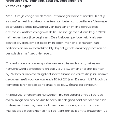
hypotheken, leningen, sparen, beleggen en
verzekeringen.
“Vanuit mijn vorige rol als ‘accountmanager wonen’ merkte ik dat je
als onafhankelijk adviseur klanten nog beter kunt bedienen. Vanwege
de terugtrekkende beweging van banken en mijn eigen visie op
optimale klantbediening was de keuze snel gemaakt om begin 2020
mijn eigen bedrijf te beginnen. De afgelopen periode heb ik als zeer
positief ervaren, omdat ik op mijn eigen manier alle klanten kan
bedienen en nauw betrokken blijf bij het gehele aankoopproces en de
periode daarna.” zegt Herreveld.
Ondanks corona was er sprake van een vliegende start; het eigen
netwerk werd aangeboord en ook via via kwamen er al snel klanten
bij. “Ik ben er van overtuigd dat iedere financiële keuze die je nu maakt
gevolgen heeft voor de komende 10 tot 20 jaar. Daarom blijf ik ook de
komende jaren graag aangehaakt als jouw financieel adviseur.”
“Ik krijg veel energie van netwerken. Buiten corona om ga ik graag
overal langs om een bakkie te doen. Ik heb goed contact met mensen
in de eigen branche, maar ook met boekhouders, accountants en
makelaars die betrokken zijn bij de klant om de klant te ontzorgen. Je