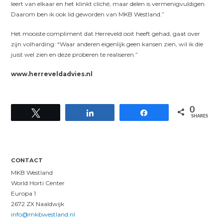
leert van elkaar en het klinkt cliché, maar delen is vermenigvuldigen.
Daarom ben ik ook lid geworden van MKB Westland.”
Het mooiste compliment dat Herreveld ooit heeft gehad, gaat over
zijn volharding: “Waar anderen eigenlijk geen kansen zien, wil ik die
juist wel zien en deze proberen te realiseren.”
www.herreveldadvies.nl
0
Tweet
Share
Share
SHARES
CONTACT
MKB Westland
World Horti Center
Europa 1
2672 ZX Naaldwijk
info@mkbwestland.nl