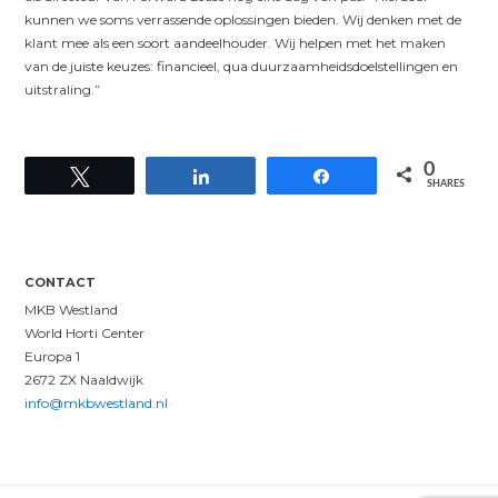
kunnen we soms verrassende oplossingen bieden. Wij denken met de
klant mee als een soort aandeelhouder. Wij helpen met het maken
van de juiste keuzes: financieel, qua duurzaamheidsdoelstellingen en
uitstraling.”
0
Tweet
Share
Share
SHARES
CONTACT
MKB Westland
World Horti Center
Europa 1
2672 ZX Naaldwijk
info@mkbwestland.nl