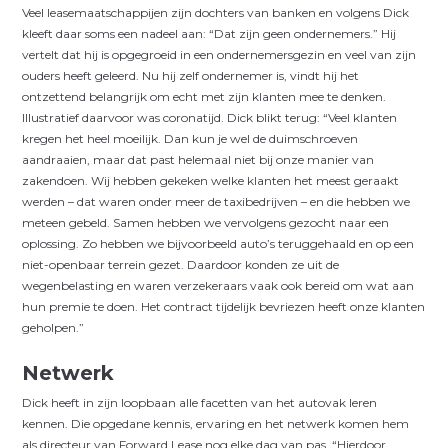
Veel leasemaatschappijen zijn dochters van banken en volgens Dick
kleeft daar soms een nadeel aan: “Dat zijn geen ondernemers.” Hij
vertelt dat hij is opgegroeid in een ondernemersgezin en veel van zijn
ouders heeft geleerd. Nu hij zelf ondernemer is, vindt hij het
ontzettend belangrijk om echt met zijn klanten mee te denken.
Illustratief daarvoor was coronatijd. Dick blikt terug: “Veel klanten
kregen het heel moeilijk. Dan kun je wel de duimschroeven
aandraaien,
maar dat past helemaal niet bij onze manier van
zakendoen. Wij hebben gekeken welke klanten het meest geraakt
werden – dat waren onder meer de taxibedrijven – en die hebben we
meteen gebeld. Samen hebben we vervolgens gezocht naar een
oplossing. Zo hebben we bijvoorbeeld auto’s teruggehaald en op een
niet-openbaar terrein gezet. Daardoor konden ze uit de
wegenbelasting en waren verzekeraars vaak ook bereid om wat aan
hun premie te doen. Het contract tijdelijk bevriezen heeft onze klanten
geholpen.”
Netwerk
Dick heeft in zijn loopbaan alle facetten van het autovak leren
kennen. Die opgedane kennis, ervaring en het netwerk komen hem
als directeur van Forward Lease nog elke dag van pas. “Hierdoor