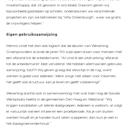
maatschappij, dat zit gewoon in ons bloed. Daarom geven wij
bijvoorbeeld gastlessen op scholen, ondersteunen we verschillende
projecten en zijn we betrokken bij ‘Villa Ockenburgh’, waar we gratis
de vrijwilligers helpen.”
Eigen gebruiksaanwijzing
Menno vindt het dan ook logisch dat de deuren van Weverling
Groenproviders al sinds de jaren ‘90 wijd open staan voor mensen met
een afstand tot de arbeidsmarkt: “Al vind ik die uitdrukking ‘afstand
tot de arbeidsmarkt’ best vervelend. We hebben allemaal een gebruiks
aanwijzing, toch?! Wij geven graag dat steuntje in de rug, want
werken is goed voor iedereen. Werk zorgt niet alleen voor inkomen,
het geeft ook structuur aan je leven en geeft voldoening!”
Weverling startte ooit in samenwerking met wat toen nog de Sociale
Werkplaats heette in de gemeenten Den Haag en Westland. “Wij
krijgen kandidaten uit allerlei doelgroepen. Iedereen is welkom, al volgt
er natuurlijk wel een intake en een proefperiode. Als je van buiten
werken houdt en je handen kunt laten wapperen, dan kun je veel in
het basisgroenonderhoud.”