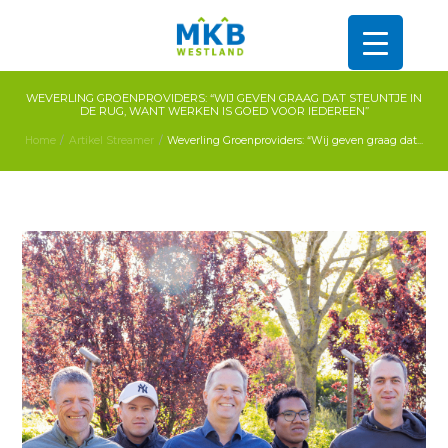
WEVERLING GROENPROVIDERS: “WIJ GEVEN GRAAG DAT STEUNTJE IN
DE RUG, WANT WERKEN IS GOED VOOR IEDEREEN”
Home
Artikel Streamer
Weverling Groenproviders: “Wij geven graag dat...