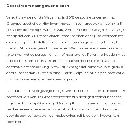
Doorstroom naar gewone baan
Vanuit die visie richtte Weverling in 2018 de sociale onderneming
Groenperspectief op. Hier leren mensen in een groepje van zo’n 4 á 5
personen de kneepjes van het vak, vertelt Menno. “We zijn een zakelijk
bedrijf dat een klus moet klaren, maar hebben daar juist voormensen
die meer tijd en de skills hebben om mensen de juiste begeleiding te
bieden. Al zijn we geen hulpverlener. Wel houden we zoveel mogelijk
rekening met de persoon en zijn of haar profiel. Rekening houden met
aspecten als tempo, fysieke kracht, snapvermogen of een taal- of
communicatiebeperking. Natuurlijk vraagt dat soms wel wat geduld
en tijd, maar dankzij de training ‘Harrie Helpt’ en hun eigen motivatie
lukt dat onze teamcoaches meestal prima.”
Dat dat niets teveel gezegd is blijkt wel uit het feit, dat er inmiddels al 5
medewerkers vanuit Groenperspectief zijn door gestroomd naar een
reguliere baan bij Weverling. “Dan snijdt het mes aan drie kanten: wij
hebben er een goede arbeidskracht bij, het kost minder uitkeringen
voor de gemeenschap en de medewerker zelf is ook blij. Mooier kan
toch niet?!”