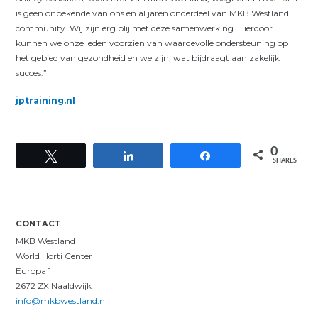
is geen onbekende van ons en al jaren onderdeel van MKB Westland
community. Wij zijn erg blij met deze samenwerking. Hierdoor
kunnen we onze leden voorzien van waardevolle ondersteuning op
het gebied van gezondheid en welzijn, wat bijdraagt aan zakelijk
succes.”
jptraining.nl
0
Tweet
Share
Share
SHARES
CONTACT
MKB Westland
World Horti Center
Europa 1
2672 ZX Naaldwijk
info@mkbwestland.nl