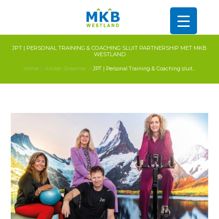
JPT | PERSONAL TRAINING & COACHING SLUIT PARTNERSHIP MET MKB
WESTLAND
Home
Artikel Streamer
JPT | Personal Training & Coaching sluit...