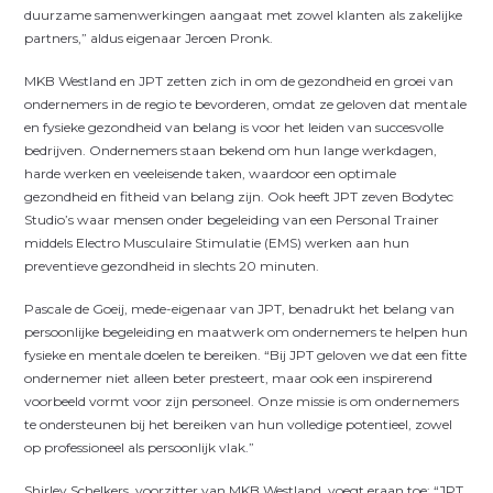
duurzame samenwerkingen aangaat met zowel klanten als zakelijke
partners,” aldus eigenaar Jeroen Pronk.
MKB Westland en JPT zetten zich in om de gezondheid en groei van
ondernemers in de regio te bevorderen, omdat ze geloven dat mentale
en fysieke gezondheid van belang is voor het leiden van succesvolle
bedrijven. Ondernemers staan bekend om hun lange werkdagen,
harde werken en veeleisende taken, waardoor een optimale
gezondheid en fitheid van belang zijn. Ook heeft JPT zeven Bodytec
Studio’s waar mensen onder begeleiding van een Personal Trainer
middels Electro Musculaire Stimulatie (EMS) werken aan hun
preventieve gezondheid in slechts 20 minuten.
Pascale de Goeij, mede-eigenaar van JPT, benadrukt het belang van
persoonlijke begeleiding en maatwerk om ondernemers te helpen hun
fysieke en mentale doelen te bereiken. “Bij JPT geloven we dat een fitte
ondernemer niet alleen beter presteert, maar ook een inspirerend
voorbeeld vormt voor zijn personeel. Onze missie is om ondernemers
te ondersteunen bij het bereiken van hun volledige potentieel, zowel
op professioneel als persoonlijk vlak.”
Shirley Schelkers, voorzitter van MKB Westland, voegt eraan toe: “JPT