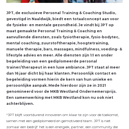
J
PT, de exclusieve Personal Training & Coaching Studio,
gevestigd in Naaldwijk, biedt een totaalconcept aan voor
de fysieke- en mentale gezondheid. Je vindt bij JPT op
maat gemaakte Personal Training & Coaching en
aanvullende diensten, zoals fysiotherapie, fysio-bodytec,
mental coaching, zuurstoftherapie, hoogtetraining,
manuele therapie, bars, massages, mindfulness, voeding- &
lifestyle advies en meer. Alle diensten zijn 1:1 en onder
begeleiding van een gediplomeerde personal
trainer/therapeut in een luxe ambiance. JPT staat al meer
dan 16 jaar dicht bij haar klanten. Persoonlijk contact en
begeleiding vormen hierin de kern van hun unieke en
persoonlijke aanpak. Mede hierdoor zijn ze in 2021
genomineerd voor de MKB Westland Ondernemersprijs.
Een samenwerking met MKB Westland kon nu ook niet
achterblijven.
“JPT blijft voortdurend innoveren om klaar te zijn voor de toekomst,
samen met een gediplomeerd en gemotiveerd team. JPT is niet
zomaar een bedrijf: het is een energiek, partner, een community die