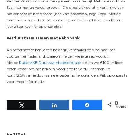
Van der Knaap Ecoconsultancy is een mooi bedrijf. Met de komst van
Stan kunnen ze verder groeien.’ Die groei zit vooral in verfijning van
het concept en het stroomlijnen van processen, zegt Theo. ‘Met dit
pand hebben we de ruimte om dat goed te doen. De komende tien
jaar zitten we hier op onze plek.’
Verduurzaam samen met Rabobank
Als ondernemer ben je een belangrijke schakel op weg naar een
duurzamer Nederland. Daarom helpen we je graag vooruit.
Met de
Rabo MKB Duurzaamheidsbijdrage
stellen we €100 miljoen
beschikbaar om het mkb in Nederland te verduurzamen. Je
kunt 12,5% van je duurzame investering terugkrijgen. Kijk op onze site
voor meer informatie.
0
Tweet
Share
Share
SHARES
CONTACT