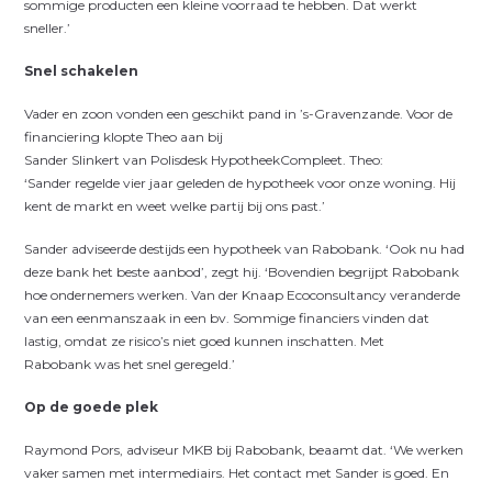
sommige producten een kleine voorraad te hebben. Dat werkt
sneller.’
Snel schakelen
Vader en zoon vonden een geschikt pand in ’s-Gravenzande. Voor de
financiering klopte Theo aan bij
Sander Slinkert van Polisdesk HypotheekCompleet. Theo:
‘Sander regelde vier jaar geleden de hypotheek voor onze woning. Hij
kent de markt en weet welke partij bij ons past.’
Sander adviseerde destijds een hypotheek van Rabobank. ‘Ook nu had
deze bank het beste aanbod’, zegt hij. ‘Bovendien begrijpt Rabobank
hoe ondernemers werken. Van der Knaap Ecoconsultancy veranderde
van een eenmanszaak in een bv. Sommige financiers vinden dat
lastig, omdat ze risico’s niet goed kunnen inschatten. Met
Rabobank was het snel geregeld.’
Op de goede plek
Raymond Pors, adviseur MKB bij Rabobank, beaamt dat. ‘We werken
vaker samen met intermediairs. Het contact met Sander is goed. En