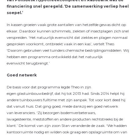
financiering snel geregeld. ‘De samenwerking verliep heel
soepel.’
In kassen groeien vaak grote aantallen van hetzelfde gewas dicht op
elkaar. Daardoor kunnen schimmels, ziekten of insectplagen zich snel
verspreiden. ‘Het natuurlijk evenwicht dat ziektes en plagen normaal
gesproken voorkomt, ontbreekt vaak in een kas’, vertelt Theo.
‘Daarom gebruiken veel tuinders chemische bestrijdingsmiddelen. Wij
hebben een programma ontwikkeld dat het natuurlijk
evenwicht terugbrengt.’
Goed netwerk
De basis voor dat programma legde Theo in zijn
eigen glastuinbouwbedrijf, dat hij tot 2013 had. Sinds 2014 helpt hij
andere tuinbouwers fulltime met zijn aanpak. Tot voor kort deed hij
dat vanuit huis. Dat ging goed, mede dankzij een goed netwerk
van leveranciers. ‘Zij bezorgen bodemverbeteraars,
lavagesteente, meststoffen en andere producten rechtstreeks bij de
klant.’ De komst van zijn zoon Stan veranderde de zaak. ‘We hadden
kantoorruimte nodig en wilden ook graag een opslagruimte om van