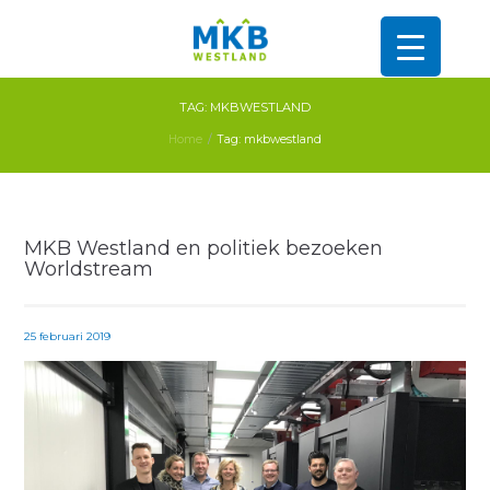
TAG: MKBWESTLAND
Home
Tag: mkbwestland
MKB Westland en politiek bezoeken
Worldstream
25 februari 2019