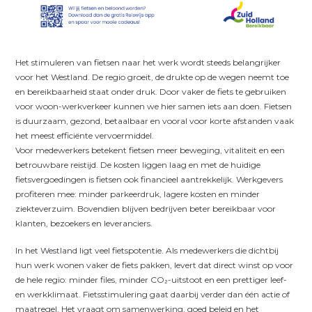
Het stimuleren van fietsen naar het werk wordt steeds belangrijker
voor het Westland. De regio groeit, de drukte op de wegen neemt toe
en bereikbaarheid staat onder druk. Door vaker de fiets te gebruiken
voor woon-werkverkeer kunnen we hier samen iets aan doen. Fietsen
is duurzaam, gezond, betaalbaar en vooral voor korte afstanden vaak
het meest efficiënte vervoermiddel.
Voor medewerkers betekent fietsen meer beweging, vitaliteit en een
betrouwbare reistijd. De kosten liggen laag en met de huidige
fietsvergoedingen is fietsen ook financieel aantrekkelijk. Werkgevers
profiteren mee: minder parkeerdruk, lagere kosten en minder
ziekteverzuim. Bovendien blijven bedrijven beter bereikbaar voor
klanten, bezoekers en leveranciers.
In het Westland ligt veel fietspotentie. Als medewerkers die dichtbij
hun werk wonen vaker de fiets pakken, levert dat direct winst op voor
de hele regio: minder files, minder CO₂-uitstoot en een prettiger leef-
en werkklimaat. Fietsstimulering gaat daarbij verder dan één actie of
maatregel. Het vraagt om samenwerking, goed beleid en het