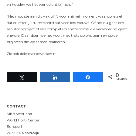
en houden we het werk dicht bij huis.”
“Het mooiste aan dit vak blijft voor mij het moment waarop je ziet
dat er letterlijk ruimte ontstaat voor iets nieuws. Of het nu gaat om
een sloopproject of een complete transformatie, die verandering geeft
energie. Daar doen we het voor, met trots op ons team en op de
projecten die we samen realiseren.”
Zie ook deletesloopwerken.nl.
0
Tweet
Share
Share
SHARES
CONTACT
MKB Westland
World Horti Center
Europa 1
2672 ZX Naaldwijk