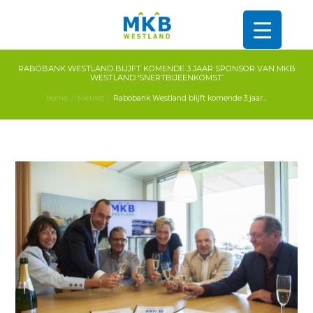
RABOBANK WESTLAND BLIJFT KOMENDE 3 JAAR SPONSOR VAN MKB
WESTLAND ‘SNERTBIJEENKOMST’
Home
Nieuws
Rabobank Westland blijft komende 3 jaar...