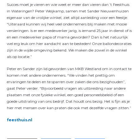
Succes moet je vieren en wie weet er meer dan vieren dan ’t Feesthuis
in Wateringen? Peter Weijkamp, samen met Sander Nieuwenhuizen
eigenaar van de vrolijke winkel, ziet altijd aanleiding voor een feestje:
“Uiteraard kunnen wij heel veel ondernemers blij maken met mooie
versieringen. Is er een medewerker jarig, is iemand 25 jaar in dienst of is
en een medewerker papa of mama geworden? Dan is het natuurlijk
wel erg leuk om hier aandacht aan te besteden! Onze ballondecoraties
zijn in de wijde omgeving bekend. We maken die zowel in de winkel
als op locatie.”
Peter en Sander zijn lid geworden van MKB Westland om in contact te
komen met andere ondernemers. “We vinden het prettig om
ervaringen te delen en te sparren over zaken die ons bezighouden”,
gaat Peter verder. “Bijvoorbeeld vragen als uitbreiding naar andere
plaatsen met onze fysieke winkel, een goed personeelsbeleid of een
goede uitstraling van ons bedrijf. Dat houdt ons bezig. Het is fijn als je
hier met mensen over kan praten die ook met dezelfde vragen zitten.”
feesthuis.nl