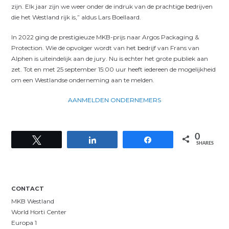
zijn. Elk jaar zijn we weer onder de indruk van de prachtige bedrijven
die het Westland rijk is,” aldus Lars Boellaard.
In 2022 ging de prestigieuze MKB-prijs naar Argos Packaging &
Protection. Wie de opvolger wordt van het bedrijf van Frans van
Alphen is uiteindelijk aan de jury. Nu is echter het grote publiek aan
zet. Tot en met 25 september 15:00 uur heeft iedereen de mogelijkheid
om een Westlandse onderneming aan te melden.
AANMELDEN ONDERNEMERS
0
Tweet
Share
Share
SHARES
CONTACT
MKB Westland
World Horti Center
Europa 1