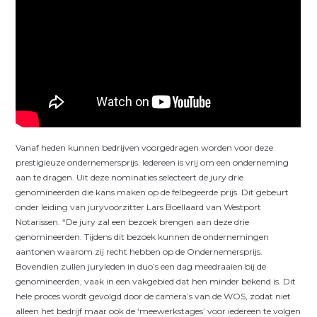
Vanaf heden kunnen bedrijven voorgedragen worden voor deze
prestigieuze ondernemersprijs. Iedereen is vrij om een onderneming
aan te dragen. Uit deze nominaties selecteert de jury drie
genomineerden die kans maken op de felbegeerde prijs. Dit gebeurt
onder leiding van juryvoorzitter Lars Boellaard van Westport
Notarissen. “De jury zal een bezoek brengen aan deze drie
genomineerden. Tijdens dit bezoek kunnen de ondernemingen
aantonen waarom zij recht hebben op de Ondernemersprijs.
Bovendien zullen juryleden in duo’s een dag meedraaien bij de
genomineerden, vaak in een vakgebied dat hen minder bekend is. Dit
hele proces wordt gevolgd door de camera’s van de WOS, zodat niet
alleen het bedrijf maar ook de ‘meewerkstages’ voor iedereen te volgen