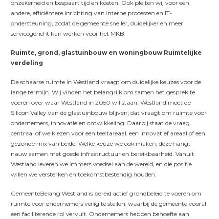
onzekerheid en bespaart tijd en kosten. Ook pleiten wij voor een
andere, efficiëntere inrichting van interne processen en IT-
ondersteuning, zodat de gemeente sneller, duidelijker en meer
servicegericht kan werken voor het MKB.
Ruimte, grond, glastuinbouw en woningbouw Ruimtelijke
verdeling
De schaarse ruimte in Westland vraagt om duidelijke keuzes voor de
lange termijn. Wij vinden het belangrijk om samen het gesprek te
voeren over waar Westland in 2050 wil staan. Westland moet de
Silicon Valley van de glastuinbouw blijven; dat vraagt om ruimte voor
ondernemers, innovatie en ontwikkeling. Daarbij staat de vraag
centraal of we kiezen voor een teeltareaal, een innovatief areaal of een
gezonde mix van beide. Welke keuze we ook maken, deze hangt
nauw samen met goede infrastructuur en bereikbaarheid. Vanuit
Westland leveren we immers voedsel aan de wereld, en die positie
willen we versterken én toekomstbestendig houden.
GemeenteBelang Westland is bereid actief grondbeleid te voeren om
ruimte voor ondernemers veilig te stellen, waarbij de gemeente vooral
een faciliterende rol vervult. Ondernemers hebben behoefte aan