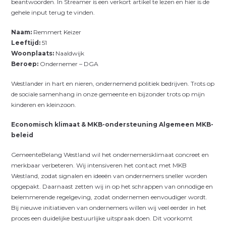
beantwoorden. In Streamer is een verkort artikel te lezen en hier is de
gehele input terug te vinden.
Naam:
Remmert Keizer
Leeftijd:
51
Woonplaats:
Naaldwijk
Beroep:
Ondernemer – DGA
Westlander in hart en nieren, ondernemend politiek bedrijven. Trots op
de sociale samenhang in onze gemeente en bijzonder trots op mijn
kinderen en kleinzoon.
Economisch klimaat & MKB-ondersteuning Algemeen MKB-
beleid
GemeenteBelang Westland wil het ondernemersklimaat concreet en
merkbaar verbeteren. Wij intensiveren het contact met MKB
Westland, zodat signalen en ideeën van ondernemers sneller worden
opgepakt. Daarnaast zetten wij in op het schrappen van onnodige en
belemmerende regelgeving, zodat ondernemen eenvoudiger wordt.
Bij nieuwe initiatieven van ondernemers willen wij veel eerder in het
proces een duidelijke bestuurlijke uitspraak doen. Dit voorkomt