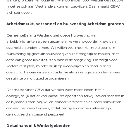
werken, jongeren en ouderen. Wie woningen voor Westlanders bouwt,
moet ze ook aan Westlanders kunnen toewijzen. Daar maakt GBW
zich sterk voor.
Arbeidsmarkt, personeel en huisvesting Arbeidsmigranten
GemeenteBelang Westland ziet goede huisvesting van
arbeidsmigranten als een gezamenlijke verantwoordelijkheid van
overheid en ondernemers. Wij willen veel meer ruimte bieden om
huisvesting bij glastuinbouwbedrijven zelf mogelijk te maken, mits
deze van goede kwaliteit is en past in de omgeving. Dit zorgt voor
kortere reistijden, minder druk op woonwijken en meer rust en
overzicht. Heldere regels en duidelijke afspraken geven ondernemers
de ruimte om dit goed te organiseren.
Daarnaast vindt GBW dat werken weer moet lonen. Het is
onbegrijpelijk dat er veel vacatures openstaan terwijl zoveel mensen in
de bijstand zitten. Wij willen minder vertroetelen en meer stimuleren
om aan het werk te gaan, zodat bedrijven kunnen rekenen op
gemotiveerd en passend personeel.
Detailhandel & Winkelgebieden