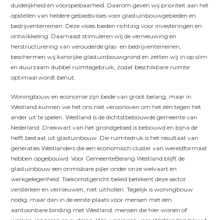
duidelijkheid en voorspelbaarheid. Daarom geven wij prioriteit aan het
opstellen van heldere gebiedsvisies voor glastuinbouwgebieden en
bedrijventerreinen. Deze visies bieden richting voor investeringen en
ontwikkeling. Daarnaast stimuleren wij de vernieuwing en
herstructurering van verouderde glas- en bedrijventerreinen,
beschermen wij kansrijke glastuinbouwgrond en zetten wij in op slim
en duurzaam dubbel ruimtegebruik, zodat beschikbare ruimte
optimaal wordt benut.
Woningbouw en economie zijn beide van groot belang, maar in
Westland kunnen we het ons niet veroorloven om het één tegen het
ander uit te spelen. Westland is de dichtstbebouwde gemeente van
Nederland. Driekwart van het grondgebied is bebouwd en bijna de
helft bestaat uit glastuinbouw. Die ruimtedruk is het resultaat van
generaties Westlanders die een economisch cluster van wereldformaat
hebben opgebouwd. Voor GemeenteBelang Westland blijft de
glastuinbouw een onmisbare pijler onder onze welvaart en
werkgelegenheid. Toekomstgericht beleid betekent deze sector
versterken en vernieuwen, niet uithollen. Tegelijk is woningbouw
nodig, maar dan in de eerste plaats voor mensen met een
aantoonbare binding met Westland: mensen die hier wonen of