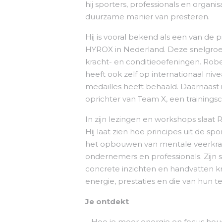
hij sporters, professionals en organ
duurzame manier van presteren.
Hij is vooral bekend als een van de
HYROX in Nederland. Deze snelgroe
kracht- en conditieoefeningen. Robe
heeft ook zelf op internationaal ni
medailles heeft behaald. Daarnaast
oprichter van Team X, een trainings
In zijn lezingen en workshops slaa
Hij laat zien hoe principes uit de spo
het opbouwen van mentale veerkracht
ondernemers en professionals. Zijn se
concrete inzichten en handvatten kr
energie, prestaties en die van hun 
Je ontdekt
– Hoe je meer energie en focus ho