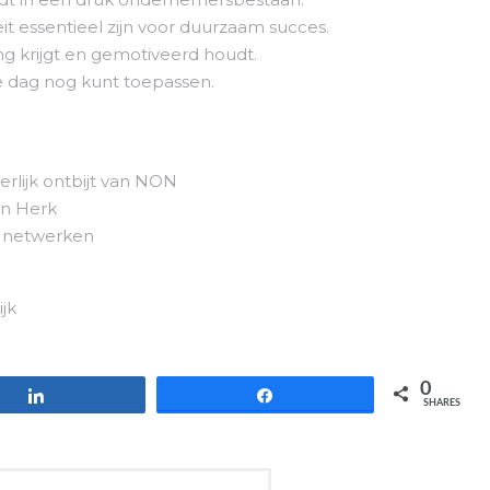
it essentieel zijn voor duurzaam succes.
ng krijgt en gemotiveerd houdt.
de dag nog kunt toepassen.
erlijk ontbijt van NON
an Herk
t netwerken
jk
0
Share
Share
SHARES