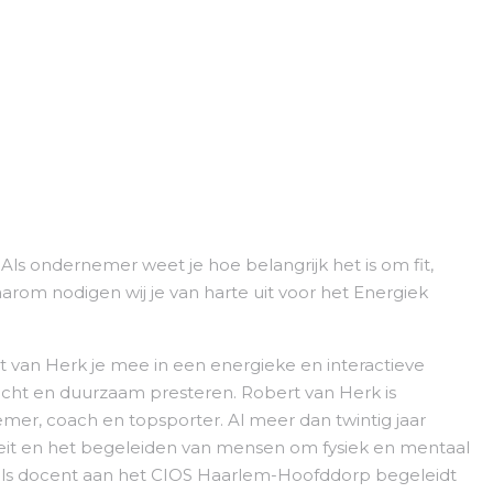
e! Als ondernemer weet je hoe belangrijk het is om fit,
aarom nodigen wij je van harte uit voor het Energiek
t van Herk je mee in een energieke en interactieve
kracht en duurzaam presteren. Robert van Herk is
r, coach en topsporter. Al meer dan twintig jaar
liteit en het begeleiden van mensen om fysiek en mentaal
k als docent aan het CIOS Haarlem-Hoofddorp begeleidt