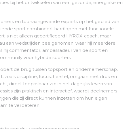
isaties bij het ontwikkelen van een gezonde, energieke en
 pioniers en toonaangevende experts op het gebied van
iende sport combineert hardlopen met functionele
rt is niet alleen gecertificeerd HYROX-coach, maar
veau aan wedstrijden deelgenomen, waar hij meerdere
 is hij commentator, ambassadeur van de sport en
community voor hybride sporters.
t Robert de brug tussen topsport en ondernemerschap.
rt, zoals discipline, focus, herstel, omgaan met druk en
, direct toepasbaar zijn in het dagelijks leven van
ssies zijn praktisch en interactief, waarbij deelnemers
ijgen die zij direct kunnen inzetten om hun eigen
team te verbeteren.
udt in een druk ondernemersbestaan.