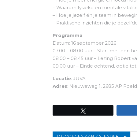
– Waarom fysieke en mentale vitalite
– Hoe je jezelf én je team in bewegi
– Praktische inzichten die je dezelf
Programma
Datum: 16 september 2026
07.00 – 08.00 uur – Start met een he
08.00 – 08.45 uur – Lezing Robert v
09.00 uur – Einde ochtend, optie to
Locatie
: JUVA
Adres
: Nieuweweg 1, 2685 AP Poeldi
Tweet
TOEVOEGEN AAN KALENDER