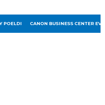
POELDIJK (OP UITNODIGING)
CANON BUSINESS CENTER EV