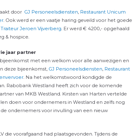
maakt door
GJ Personeelsdiensten
,
Restaurant Unicum
er
. Ook werd er een vaatje haring geveild voor het goede
& Traiteur Jeroen Vijverberg
. Er werd € 4200,- opgehaald
rg & hospice.
e jaar partner
 bijeenkomst met een welkom voor alle aanwezigen en
n deze bijeenkomst,
GJ Personeelsdiensten
,
Restaurant
envervoer
. Na het welkomstwoord kondigde de
aan. Rabobank Westland heeft zich voor de komende
partner van MKB Westland. Kirsten van Harten vertelde
llen doen voor ondernemers in Westland en zelfs nog
n de ondernemers voor invulling van een nieuw
LV die voorafgaand had plaatsgevonden. Tijdens de