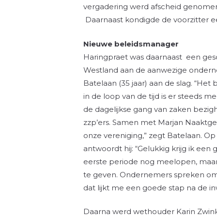
vergadering werd afscheid genomen 
Daarnaast kondigde de voorzitter e
Nieuwe beleidsmanager
Haringpraet was daarnaast een ge
Westland aan de aanwezige ondernem
Batelaan (35 jaar) aan de slag. “Het 
in de loop van de tijd is er steed
de dagelijkse gang van zaken bezig
zzp’ers. Samen met Marjan Naaktgeb
onze vereniging,” zegt Batelaan. Op
antwoordt hij: “Gelukkig krijg ik een
eerste periode nog meelopen, maar 
te geven. Ondernemers spreken om
dat lijkt me een goede stap na de i
Daarna werd wethouder Karin Zwink