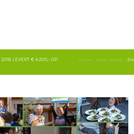
018 LEVERT € 4.200,- OP
Home
Event verslag
Zon