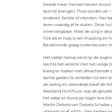
Steeds meer mensen kiezen ervoor o
door te brengen. Thuis worden ze –
kinderen, familie of vrienden. Hier
leven waardig af te sluiten. Deze h
onvervangbaar. Maar de zorg in deze
Ook als er hulp is van thuiszorg en hu
Beukenrode graag ondersteunen met
Het vaatje haring werd op de zogen
slechts het verschil met het vorige 
kreeg te maken met afwachtende o
aantal gasten te verleiden tot ee
de veiling en uiteindelijk bleef de t
Westland HortiTours was de gelukkig
het zakje en bood zijn eigen bos 
Martin Debets van Debets Schalke vo
uitkwam op € 4300,-. Een bedrag wa