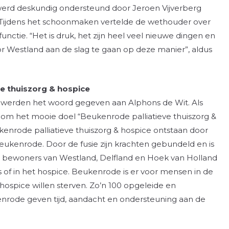
 werd deskundig ondersteund door Jeroen Vijverberg
 Tijdens het schoonmaken vertelde de wethouder over
unctie. “Het is druk, het zijn heel veel nieuwe dingen en
r Westland aan de slag te gaan op deze manier”, aldus
ve thuiszorg & hospice
werden het woord gegeven aan Alphons de Wit. Als
 om het mooie doel “Beukenrode palliatieve thuiszorg &
ukenrode palliatieve thuiszorg & hospice ontstaan door
eukenrode. Door de fusie zijn krachten gebundeld en is
r bewoners van Westland, Delfland en Hoek van Holland
s is of in het hospice. Beukenrode is er voor mensen in de
et hospice willen sterven. Zo’n 100 opgeleide en
enrode geven tijd, aandacht en ondersteuning aan de