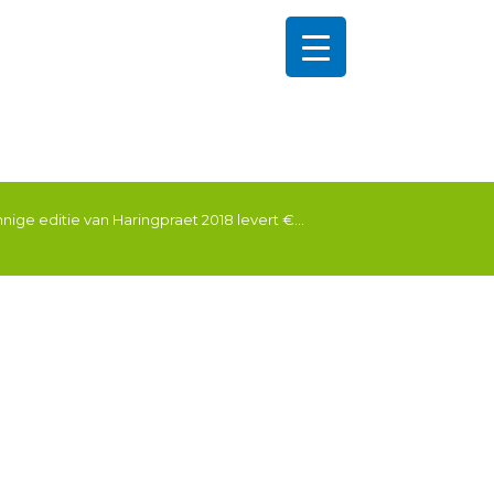
nige editie van Haringpraet 2018 levert €...