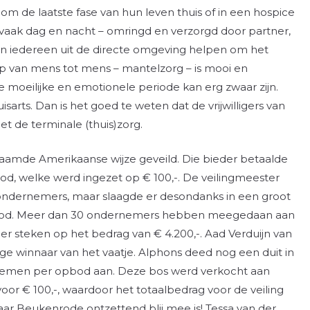
m de laatste fase van hun leven thuis of in een hospice
 vaak dag en nacht – omringd en verzorgd door partner,
 kan iedereen uit de directe omgeving helpen om het
ulp van mens tot mens – mantelzorg – is mooi en
 moeilijke en emotionele periode kan erg zwaar zijn.
isarts. Dan is het goed te weten dat de vrijwilligers van
 de terminale (thuis)zorg.
aamde Amerikaanse wijze geveild. Die bieder betaalde
bod, welke werd ingezet op € 100,-. De veilingmeester
ndernemers, maar slaagde er desondanks in een groot
n bod. Meer dan 30 ondernemers hebben meegedaan aan
eller steken op het bedrag van € 4.200,-. Aad Verduijn van
e winnaar van het vaatje. Alphons deed nog een duit in
bloemen per opbod aan. Deze bos werd verkocht aan
or € 100,-, waardoor het totaalbedrag voor de veiling
ar Beukenrode ontzettend blij mee is! Tessa van der