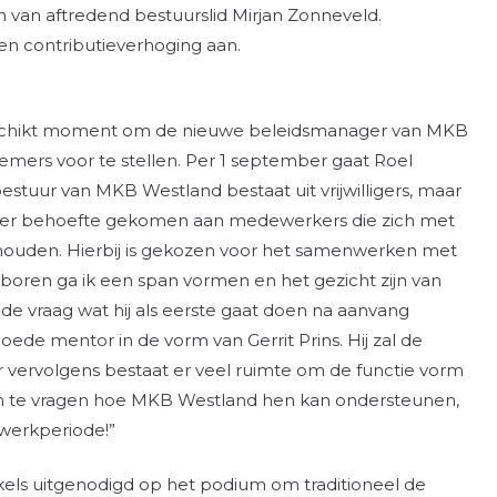
van aftredend bestuurslid Mirjan Zonneveld.
en contributieverhoging aan.
schikt moment om de nieuwe beleidsmanager van MKB
ers voor te stellen. Per 1 september gaat Roel
bestuur van MKB Westland bestaat uit vrijwilligers, maar
s meer behoefte gekomen aan medewerkers die zich met
houden. Hierbij is gekozen voor het samenwerken met
oren ga ik een span vormen en het gezicht zijn van
 de vraag wat hij als eerste gaat doen na aanvang
 goede mentor in de vorm van Gerrit Prins. Hij zal de
vervolgens bestaat er veel ruimte om de functie vorm
 te vragen hoe MKB Westland hen kan ondersteunen,
nwerkperiode!”
els uitgenodigd op het podium om traditioneel de