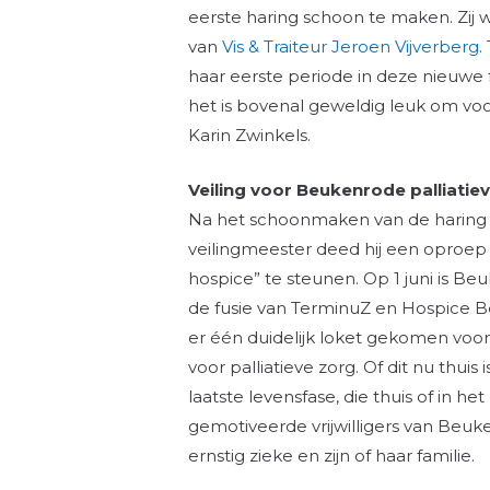
eerste haring schoon te maken. Zij
van
Vis & Traiteur Jeroen Vijverberg
.
haar eerste periode in deze nieuwe f
het is bovenal geweldig leuk om voo
Karin Zwinkels.
Veiling voor Beukenrode palliatie
Na het schoonmaken van de haring 
veilingmeester deed hij een oproep
hospice” te steunen. Op 1 juni is Be
de fusie van TerminuZ en Hospice B
er één duidelijk loket gekomen voo
voor palliatieve zorg. Of dit nu thui
laatste levensfase, die thuis of in h
gemotiveerde vrijwilligers van Beuk
ernstig zieke en zijn of haar familie.