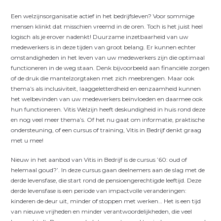
Een welzijnsorganisatie actief in het bedrijfsleven? Voor sommige
mensen klinkt dat misschien vreemd in de oren. Toch is het juist heel
logisch als je erover nadenkt! Duurzame inzetbaarheid van uw
medewerkers is in deze tijden van groot belang. Er kunnen echter
omstandigheden in het leven van uw medewerkers zijn die optimaal
functioneren in de weg staan. Denk bijvoorbeeld aan financiële zorgen
of de druk die mantelzorgtaken met zich meebrengen. Maar ook
thema’s als inclusiviteit, laaggeletterdheid en eenzaamheid kunnen
het welbevinden van uw medewerkers beïnvloeden en daarmee ook
hun functioneren. Vitis Welzijn heeft deskundigheid in huis rond deze
en nog veel meer thema’s. Of het nu gaat om informatie, praktische
ondersteuning, of een cursus of training, Vitis in Bedrijf denkt graag
met u mee!
Nieuw in het aanbod van Vitis in Bedrijf is de cursus ’60: oud of
helemaal goud?’. In deze cursus gaan deelnemers aan de slag met de
derde levensfase, die start rond de pensioengerechtigde leeftijd. Deze
derde levensfase is een periode van impactvolle veranderingen:
kinderen de deur uit, minder of stoppen met werken… Het is een tijd
van nieuwe vrijheden en minder verantwoordelijkheden, die veel