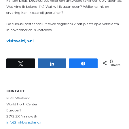
kansen biedt. Deze cursus helpt een antwoord te vinden op vragen als:
Wat vind ik belangrijk? Wat wil ik gaan doen? Welke kennis en
ervaring kan ik daarbij gebruiken?
De cursus (bestaande uit twee dagdelen) vindt plaats op diverse data
in november en is kosteloos.
Visitwelzijn.nl
0
Tweet
Share
Share
SHARES
CONTACT
MKB Westland
World Horti Center
Europa 1
2672 ZX Naaldwijk
info@mkbwestland.nl