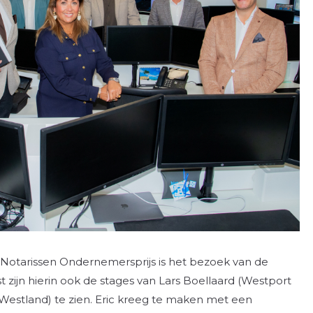
 Notarissen Ondernemersprijs is het bezoek van de
t zijn hierin ook de stages van Lars Boellaard (Westport
Westland) te zien. Eric kreeg te maken met een