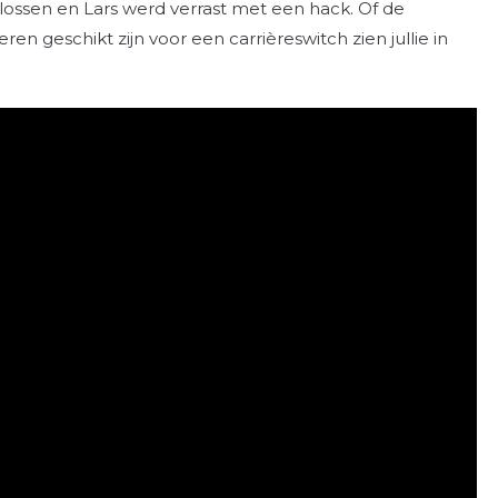
plossen en Lars werd verrast met een hack. Of de
en geschikt zijn voor een carrièreswitch zien jullie in