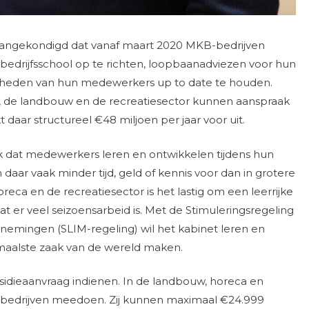
 aangekondigd dat vanaf maart 2020 MKB-bedrijven
edrijfsschool op te richten, loopbaanadviezen voor hun
igheden van hun medewerkers up to date te houden.
a, de landbouw en de recreatiesector kunnen aanspraak
 daar structureel €48 miljoen per jaar voor uit.
jk dat medewerkers leren en ontwikkelen tijdens hun
ar vaak minder tijd, geld of kennis voor dan in grotere
reca en de recreatiesector is het lastig om een leerrijke
 er veel seizoensarbeid is. Met de Stimuleringsregeling
emingen (SLIM-regeling) wil het kabinet leren en
maalste zaak van de wereld maken.
dieaanvraag indienen. In de landbouw, horeca en
 bedrijven meedoen. Zij kunnen maximaal €24.999