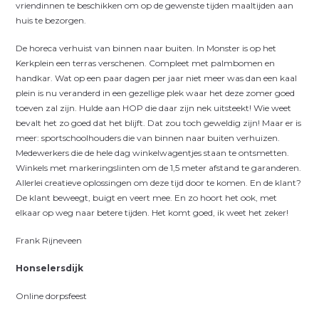
vriendinnen te beschikken om op de gewenste tijden maaltijden aan
huis te bezorgen.
De horeca verhuist van binnen naar buiten. In Monster is op het
Kerkplein een terras verschenen. Compleet met palmbomen en
handkar. Wat op een paar dagen per jaar niet meer was dan een kaal
plein is nu veranderd in een gezellige plek waar het deze zomer goed
toeven zal zijn. Hulde aan HOP die daar zijn nek uitsteekt! Wie weet
bevalt het zo goed dat het blijft. Dat zou toch geweldig zijn! Maar er is
meer: sportschoolhouders die van binnen naar buiten verhuizen.
Medewerkers die de hele dag winkelwagentjes staan te ontsmetten.
Winkels met markeringslinten om de 1,5 meter afstand te garanderen.
Allerlei creatieve oplossingen om deze tijd door te komen. En de klant?
De klant beweegt, buigt en veert mee. En zo hoort het ook, met
elkaar op weg naar betere tijden. Het komt goed, ik weet het zeker!
Frank Rijneveen
Honselersdijk
Online dorpsfeest