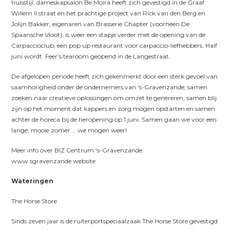
huisstijl, dameskapsalon Be Moira heeft zich gevestigd in de Graaf
Willem II straat en het prachtige project van Rick van den Berg en
Jolijn Bakker, eigenaren van Brasserie Chapter (voorheen De
Spaansche Vloot), is weer een stapje verder met de opening van de
Carpaccioclub, een pop up restaurant voor carpaccio-liefhebbers. Half
juni wordt
Feer’s tearoom geopend in de Langestraat.
De afgelopen periode heeft zich gekenmerkt door een sterk gevoel van
saamhorigheid onder de ondernemers van ‘s-Gravenzande; samen
zoeken naar creatieve oplossingen om omzet te genereren, samen blij
zijn op het moment dat kappers en zorg mogen opstarten en samen
achter de horeca bij de heropening op 1 juni. Samen gaan we voor een
lange, mooie zomer…. we mogen weer!
Meer info over BIZ Centrum ‘s-Gravenzande:
www.sgravenzande.website
Wateringen
The Horse Store
Sinds zeven jaar is de ruiterportspeciaalzaak The Horse Store gevestigd