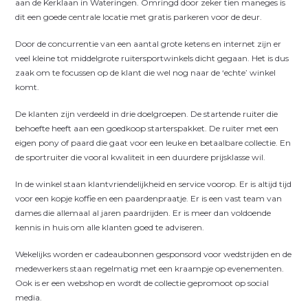
aan de Kerklaan in Wateringen. Omringd door zeker tien maneges is
dit een goede centrale locatie met gratis parkeren voor de deur.
Door de concurrentie van een aantal grote ketens en internet zijn er
veel kleine tot middelgrote ruitersportwinkels dicht gegaan. Het is dus
zaak om te focussen op de klant die wel nog naar de ‘echte’ winkel
komt.
De klanten zijn verdeeld in drie doelgroepen. De startende ruiter die
behoefte heeft aan een goedkoop starterspakket. De ruiter met een
eigen pony of paard die gaat voor een leuke en betaalbare collectie. En
de sportruiter die vooral kwaliteit in een duurdere prijsklasse wil.
In de winkel staan klantvriendelijkheid en service voorop. Er is altijd tijd
voor een kopje koffie en een paardenpraatje. Er is een vast team van
dames die allemaal al jaren paardrijden. Er is meer dan voldoende
kennis in huis om alle klanten goed te adviseren.
Wekelijks worden er cadeaubonnen gesponsord voor wedstrijden en de
medewerkers staan regelmatig met een kraampje op evenementen.
Ook is er een webshop en wordt de collectie gepromoot op social
media.