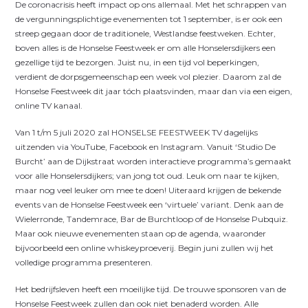
De coronacrisis heeft impact op ons allemaal. Met het schrappen van
de vergunningsplichtige evenementen tot 1 september, is er ook een
streep gegaan door de traditionele, Westlandse feestweken. Echter,
boven alles is de Honselse Feestweek er om alle Honselersdijkers een
gezellige tijd te bezorgen. Juist nu, in een tijd vol beperkingen,
verdient de dorpsgemeenschap een week vol plezier. Daarom zal de
Honselse Feestweek dit jaar tóch plaatsvinden, maar dan via een eigen,
online TV kanaal.
Van 1 t/m 5 juli 2020 zal HONSELSE FEESTWEEK TV dagelijks
uitzenden via YouTube, Facebook en Instagram. Vanuit ‘Studio De
Burcht’ aan de Dijkstraat worden interactieve programma’s gemaakt
voor alle Honselersdijkers; van jong tot oud. Leuk om naar te kijken,
maar nog veel leuker om mee te doen! Uiteraard krijgen de bekende
events van de Honselse Feestweek een ‘virtuele’ variant. Denk aan de
Wielerronde, Tandemrace, Bar de Burchtloop of de Honselse Pubquiz.
Maar ook nieuwe evenementen staan op de agenda, waaronder
bijvoorbeeld een online whiskeyproeverij. Begin juni zullen wij het
volledige programma presenteren.
Het bedrijfsleven heeft een moeilijke tijd. De trouwe sponsoren van de
Honselse Feestweek zullen dan ook niet benaderd worden. Alle