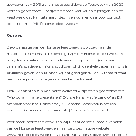
sponsoren van 2019 zullen kosteloos tijdens de Feestweek van 2020
worden gepromoot. Bedrijven die toch wat willen bijdragen aan de
Feestweek, dat kan uiteraard. Bedrijven kunnen daarvoor contact
opnemen met info@honselsefeestweek.nl.
Oproep
De organisatie van de Honselse Feestweek is op zoek naar de
materialen en mensen die benodigd zijn om Honselse Feestweek TV
mogelijk te maken. Kunt u audiovisuele apparatuur (denk aan
camera’s, statieven, mixers, studioverlichting) enkele dagen aan ons in
bruikleen geven, dan kunnen wij dat goed gebruiken. Uiteraard staat
hier mooie promotie tegenover via het TV kanaal.
Ook TV-talenten zijn van harte welkom! Altijd ervan gedroomd een
TV programma te presenteren? Dit is je kans! Met je band of als DJ
optreden voor heel Honselersdijk? Honselse Feestweek biedt een
podium! Stuur een e-mail naar info@honselsefeestweek.nl.
Voor meer informatie verwijzen wij u naar de social media kanalen
van de Honselse Feestweek en naar de gloednieuwe website
www.honselsefeestweek.nl. Dankzij DataClicks is deze overzichtelijke