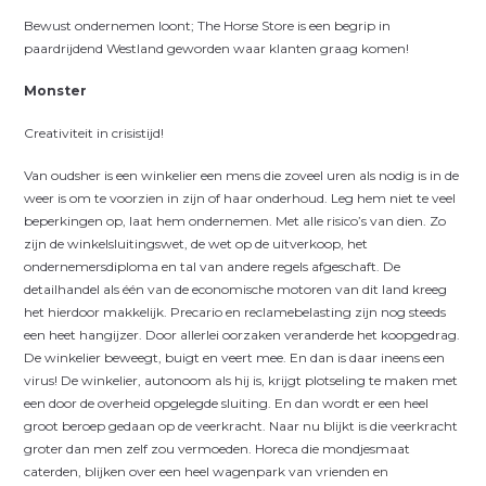
Bewust ondernemen loont; The Horse Store is een begrip in
paardrijdend Westland geworden waar klanten graag komen!
Monster
Creativiteit in crisistijd!
Van oudsher is een winkelier een mens die zoveel uren als nodig is in de
weer is om te voorzien in zijn of haar onderhoud. Leg hem niet te veel
beperkingen op, laat hem ondernemen. Met alle risico’s van dien. Zo
zijn de winkelsluitingswet, de wet op de uitverkoop, het
ondernemersdiploma en tal van andere regels afgeschaft. De
detailhandel als één van de economische motoren van dit land kreeg
het hierdoor makkelijk. Precario en reclamebelasting zijn nog steeds
een heet hangijzer. Door allerlei oorzaken veranderde het koopgedrag.
De winkelier beweegt, buigt en veert mee. En dan is daar ineens een
virus! De winkelier, autonoom als hij is, krijgt plotseling te maken met
een door de overheid opgelegde sluiting. En dan wordt er een heel
groot beroep gedaan op de veerkracht. Naar nu blijkt is die veerkracht
groter dan men zelf zou vermoeden. Horeca die mondjesmaat
caterden, blijken over een heel wagenpark van vrienden en