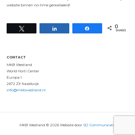
website binnen no-time gerealiseerd!
0
Tweet
Share
Share
SHARES
CONTACT
MKB Westland
World Horti Center
Europa 1
2672 ZX Naaldwijk
info@mkbwestland.nl
MKB Westland © 2026 Website door
SD Communicatie