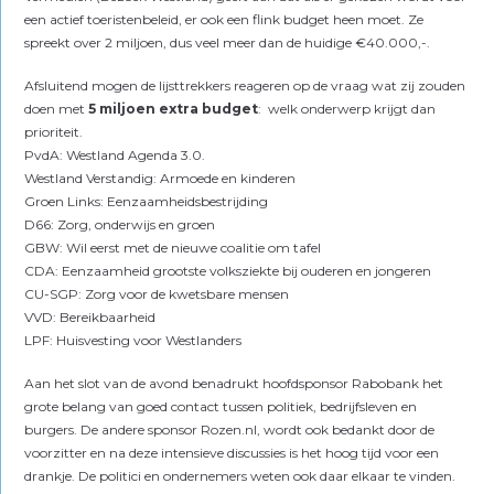
een actief toeristenbeleid, er ook een flink budget heen moet. Ze
spreekt over 2 miljoen, dus veel meer dan de huidige €40.000,-.
Afsluitend mogen de lijsttrekkers reageren op de vraag wat zij zouden
doen met
5 miljoen extra budget
: welk onderwerp krijgt dan
prioriteit.
PvdA: Westland Agenda 3.0.
Westland Verstandig: Armoede en kinderen
Groen Links: Eenzaamheidsbestrijding
D66: Zorg, onderwijs en groen
GBW: Wil eerst met de nieuwe coalitie om tafel
CDA: Eenzaamheid grootste volksziekte bij ouderen en jongeren
CU-SGP: Zorg voor de kwetsbare mensen
VVD: Bereikbaarheid
LPF: Huisvesting voor Westlanders
Aan het slot van de avond benadrukt hoofdsponsor Rabobank het
grote belang van goed contact tussen politiek, bedrijfsleven en
burgers. De andere sponsor Rozen.nl, wordt ook bedankt door de
voorzitter en na deze intensieve discussies is het hoog tijd voor een
drankje. De politici en ondernemers weten ook daar elkaar te vinden.