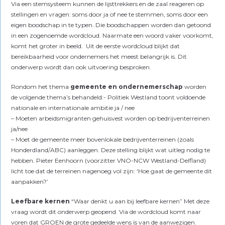
Via een stemsysteem kunnen de lijsttrekkers en de zaal reageren op
stellingen en vragen: soms door ja of nee te stemmen, soms door een
eigen boodschap in te typen. Die boodschappen worden dan getoond
in een zogenoemde wordcloud. Naarmate een woord vaker voorkomt,
komt het groter in beeld. Uit de eerste wordcloud blijkt dat
bereikbaarheid voor ondernemers het meest belangrijk is. Dit
onderwerp wordt dan ook uitvoering besproken.
Rondom het thema
gemeente en ondernemerschap
worden
de volgende thema’s behandeld:- Politiek Westland toont voldoende
nationale en internationale ambitie ja / nee
– Moeten arbeidsmigranten gehuisvest worden op bedrijventerreinen
ja/nee
– Moet de gemeente meer bovenlokale bedrijventerreinen (zoals
Honderdland/ABC) aanleggen. Deze stelling blijkt wat uitleg nodig te
hebben. Pieter Eenhoorn (voorzitter VNO-NCW Westland-Delfland)
licht toe dat de terreinen nagenoeg vol zijn: ‘Hoe gaat de gemeente dit
aanpakken?’
Leefbare kernen
“Waar denkt u aan bij leefbare kernen” Met deze
vraag wordt dit onderwerp geopend. Via de wordcloud komt naar
voren dat GROEN de grote gedeelde wens is van de aanwezigen.