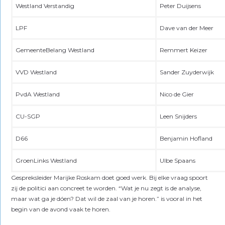
Westland Verstandig
Peter Duijsens
LPF
Dave van der Meer
GemeenteBelang Westland
Remmert Keizer
VVD Westland
Sander Zuyderwijk
PvdA Westland
Nico de Gier
CU-SGP
Leen Snijders
D66
Benjamin Hofland
GroenLinks Westland
Ulbe Spaans
Gespreksleider Marijke Roskam doet goed werk. Bij elke vraag spoort
zij de politici aan concreet te worden. “Wat je nu zegt is de analyse,
maar wat ga je dóen? Dat wil de zaal van je horen.” is vooral in het
begin van de avond vaak te horen.