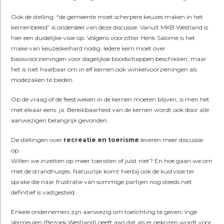
Ook de stelling: “de gemeente moet scherpere keuzes maken in het
kernenbeleid” is onderdeel van deze discussie. Vanuit MKB Westland is
hier een duidelijke visie op. Volgens voorzitter Henk Salome is het
make van keuzeskeihard nodig. Iedere kern moet over
basisvoorzieningen voor dagelijkse boodschappen beschikken, maar
het is niet haalbaar om in elf kernen ook winkelvoorzieningen als
modezaken te bieden.
Op de vraag of de feestweken in de kernen moeten blijven, is men het
met elkaar eens: ja. Bereikbaarheid van de kernen wordt ook door alle
aanwezigen belangrijk gevonden.
De stellingen over
recreatie en toerisme
leveren meer discussie
op.
Willen we inzetten op meer toeristen of juist niet? En hoe gaan we om
met de strandhuisjes. Natuurlijk komt hierbij ook de kustvisie ter
sprake die naar frustratie van sommige partijen nog steeds niet
definitief is vastgesteld.
Enkele ondernemers zijn aanwezig om toelichting te geven. Inge
Vermeulen (Bezoek Westland) geeft aan dat als er gekozen wordt voor