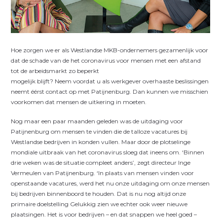
H
oe zorgen we er als Westlandse MKB-ondernemers gezamenlijk voor
dat de schade van de het coronavirus voor mensen met een afstand
tot de arbeidsmarkt zo beperkt
mogelijk blijft? Neem voordat u als werkgever overhaaste beslissingen
neemt éérst contact op met Patijnenburg. Dan kunnen we misschien
voorkomen dat mensen de uitkering in moeten.
Nog maar een paar maanden geleden was de uitdaging voor
Patijnenburg om mensen te vinden die de talloze vacatures bij
Westlandse bedrijven in konden vullen. Maar door de plotselinge
mondiale uitbraak van het coronavirus sloeg dat ineens om. ‘Binnen
drie weken was de situatie compleet anders’, zegt directeur Inge
Vermeulen van Patijnenburg. ‘In plaats van mensen vinden voor
openstaande vacatures, werd het nu onze uitdaging om onze mensen
bij bedrijven binnenboord te houden. Dat is nu nog altijd onze
primaire doelstelling Gelukkig zien we echter ook weer nieuwe
plaatsingen. Het is voor bedrijven – en dat snappen we heel goed –