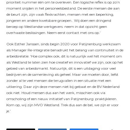
prioriteit nummer één om te overleven. Een logische reflex is op zo’n
moment snijden in het personeelsbestand. De eerste mensen die aan
de beurt zijn, zijn vaak flexkrachten, mensen met een beperking,
jongeren en andere kwetsbare groepen.. Wij doen een dringend
beroep op Westlandse werkgevers: neem in dat opzicht geen
overhaaste beslissingen. Neem eerst contact met ons op.’
Ook Esther Janssen, sinds begin 2020 voor Patijnenburg werkzaam
als Manager Re-integratie benadrukt het belang van continuïteit in de
arbeidsrelatie: ‘Hoe complex ook, dit is natuurlijk wel hét moment om
als Westland te laten zien hoe creatief en innovatief we zijn, ook op het
gebied van arbeidsmarkt. Natuurlijk, dit is een uitdaging voor veel
bedrijven en de samenleving als geheel. Maar we moeten door, liefst
zonder al te veel mensen die terugvallen in een situatie met een
uitkering. Daar zijn deze mensen niet bij gebaat en de BV Nederland
ook niet. Houd mensen dus aan het werk, misschien ook via
omscholing of een nieuw initiatief van Patijnenburg: praktijkleren.
Kom op, wij zijn MVO Westland. Trek dus aan de bel, we zijn er voor
je.’