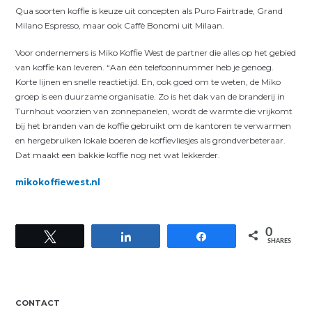
Qua soorten koffie is keuze uit concepten als Puro Fairtrade, Grand
Milano Espresso, maar ook Caffè Bonomi uit Milaan.
Voor ondernemers is Miko Koffie West de partner die alles op het gebied
van koffie kan leveren. “Aan één telefoonnummer heb je genoeg.
Korte lijnen en snelle reactietijd. En, ook goed om te weten, de Miko
groep is een duurzame organisatie. Zo is het dak van de branderij in
Turnhout voorzien van zonnepanelen, wordt de warmte die vrijkomt
bij het branden van de koffie gebruikt om de kantoren te verwarmen
en hergebruiken lokale boeren de koffievliesjes als grondverbeteraar.
Dat maakt een bakkie koffie nog net wat lekkerder.
mikokoffiewest.nl
0
Tweet
Share
Share
SHARES
CONTACT