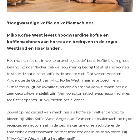
‘Hoogwaardige koffie en koffiemachines’
Miko Koffie West levert hoogwaardige koffie en
koffiemachines aan horeca en bedrijven in de regio
Westland en Haaglanden.
Het maakt niet uit in welke branche je actief bent; koffie is van groot
belang. Zonder ‘lekker bakkie’ zou menig bedrijf tot stilstand komen
te staan. Maar de ene koffie is de andere niet. Dat weten Henri en
Angelique de Groot van Miko Koffie West maar al te goed. Henri:
“Onze focus ligt op kwaliteit, service en smaak vanuit machines die
zeer gebruiksvriendelijk zijn. Van volautomatische espressomachines
tot filterapparatuur: wij bieden het allemaal.”
Zowel op het gebied van machines als koffie zelf valt er genoeg te
kiezen bij Miko Koffie West. Angelique: “Van een capsule­machine bij de
receptie, een automaat in de bedrijfskantine of een schitterende,
traditionele espressomachine met losse molens in de showroom. Bij
Miko Koffie West vindt u het allemaal!”