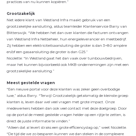
practices van nu kunnen kopiëren.”
Grootzakelijk
Niet iedere klant van Westland Infra maakt gebruik van een
grootzakelijke aansluiting, aldus teamleider Klantenservice Barry van
Blitterswijk. “We hebben het dan over klanten die facturen ontvangen
van Westland Infra Netbeheer, hun energieleverancier en meetbedrijf.
Zij hebben een elektriciteitsaansluiting die groter is dan 3×80 ampère
en/of een gasaansluiting die groter is dan G25.”
Nicolette: “In Westland gaat het dan vaak over tuinbouwbedrijven,
maar het kunnen bijvoorbeeld ook MKB-ondernemingen zijn met een
grootzakelijke aansluiting.”
Meest gestelde vragen
“Een nieuwe portal voor deze klanten was zeker geen overbodige
luxe,” aldus Barry. “Terwijl Grootzakelijk getalsmatig de kleinste groep
klanten is, leven daar wel veel vragen met grote impact. Onze
medewerkers hebben dan ook veel contact met deze doelgroep. Door
op de portal de meest gestelde vragen helder op een rijtje te zetten, is
direct de juiste informatie te vinden.”
“Alleen dat al levert straks een grote efficiencyslag op,” weet Nicolette.
“De tijd die we zo besparen kunnen we dan steken in de complexere