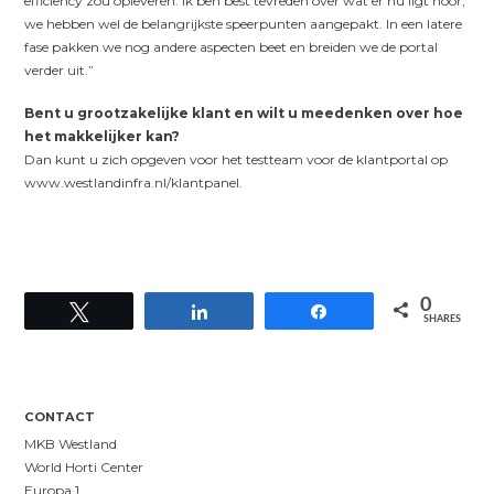
efficiency zou opleveren. Ik ben best tevreden over wat er nu ligt hoor,
we hebben wel de belangrijkste speerpunten aangepakt. In een latere
fase pakken we nog andere aspecten beet en breiden we de portal
verder uit.”
Bent u grootzakelijke klant en wilt u meedenken over hoe
het makkelijker kan?
Dan kunt u zich opgeven voor het testteam voor de klantportal op
www.westlandinfra.nl/klantpanel.
0
Tweet
Share
Share
SHARES
CONTACT
MKB Westland
World Horti Center
Europa 1