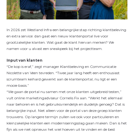
In 2026 zet Westland Infra een belangrijke stap richting klantbeleving
en extra service: dan gaat een nieuw klantenportal live voor
grootzakelijke klanten. Wat gaat de klant hiervan merken? We
namen voor u alvast een sneakpeek bij het projectteam.
Input van klanten
“De kop is eraf,” zegt manager Klantbeleving en Communicatie
Nicolette van Veen tevreden. “Twee jaar lang heeft een enthousiast
scrumteam keihard gewerkt aan de klantenportal, nu ligt er een
mooie basis.”
“We gaan de portal nu samen met onze klanten uitgebreid testen,”
vult online marketingadviseur Cornelis Fix aan. “Werkt het allemaal
naar behoren en is het gebruiksvriendelijk en duidelijk genoeg? Dat is
belangrijke input. Niet alleen voor de portal van deze groep klanten
trouwens. Op langere termijn zullen we ook voor particulieren en
kleinzakelijke klanten een moderniseringsslag gaan maken. Dan is het
fijn als we niet opnieuw het wiel hoeven uit te vinden en de best