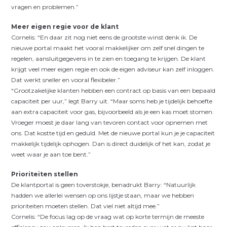
vragen en problemen.”
Meer eigen regie voor de klant
Cornelis: “En daar zit nog niet eens de grootste winst denk ik. De
nieuwe portal maakt het vooral makkelijker om zelf snel dingen te
regelen, aansluitgegevens in te zien en toegang te krijgen. De klant
krijgt veel meer eigen regie en ook de eigen adviseur kan zelf inloggen.
Dat werkt sneller en vooral flexibeler.”
“Grootzakelijke klanten hebben een contract op basis van een bepaald
capaciteit per uur,” legt Barry uit. “Maar soms heb je tijdelijk behoefte
aan extra capaciteit voor gas, bijvoorbeeld als je een kas moet stomen.
Vroeger moest je daar lang van tevoren contact voor opnemen met
ons. Dat kostte tijd en geduld. Met de nieuwe portal kun je je capaciteit
makkelijk tijdelijk ophogen. Dan is direct duidelijk of het kan, zodat je
weet waar je aan toe bent.”
Prioriteiten stellen
De klantportal is geen toverstokje, benadrukt Barry: “Natuurlijk
hadden we allerlei wensen op ons lijstje staan, maar we hebben
prioriteiten moeten stellen. Dat viel niet altijd mee.”
Cornelis: “De focus lag op de vraag wat op korte termijn de meeste