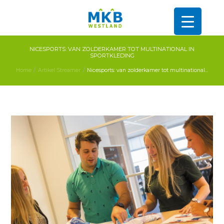
NICESPORTS: VAN ZOLDERKAMER TOT MULTINATIONAL IN
SPORTKLEDING
Home
Artikel Streamer
Nicesports: van zolderkamer tot multinational...