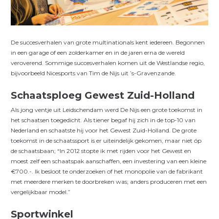
D
e succesverhalen van grote multinationals kent iedereen. Begonnen
in een garage of een zolderkamer en in de jaren erna de wereld
veroverend. Sommige succesverhalen komen uit de Westlandse regio,
bijvoorbeeld Nicesports van Tim de Nijs uit ’s-Gravenzande.
Schaatsploeg Gewest Zuid-Holland
Als jong ventje uit Leidschendam werd De Nijs een grote toekomst in
het schaatsen toegedicht. Als tiener begaf hij zich in de top-10 van
Nederland en schaatste hij voor het Gewest Zuid-Holland. De grote
toekomst in de schaatssport is er uiteindelijk gekomen, maar niet óp
de schaatsbaan; “In 2012 stopte ik met rijden voor het Gewest en
moest zelf een schaatspak aanschaffen, een investering van een kleine
€700.-. Ik besloot te onderzoeken of het monopolie van de fabrikant
met meerdere merken te doorbreken was; anders produceren met een
vergelijkbaar model.”
Sportwinkel