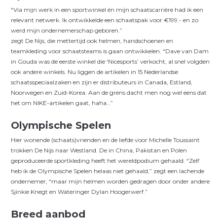
“Via mijn werk in een sportwinkel én mijn schaatscarrière had ik een
relevant netwerk. Ik ontwikkelde een schaatspak voor €199.- en zo
werd mijn ondernemerschap geboren.”
zegt De Nijs, die mettertijd ook helmen, handschoenen en
teamkleding voor schaatsteams is gaan ontwikkelen. “Dave van Dam
in Gouda was de eerste winkel die ‘Nicesports’ verkocht, al snel volgden
ook andere winkels. Nu liggen de artikelen in 15 Nederlandse
schaatsspeciaalzaken en zijn er distributeurs in Canada, Estland,
Noorwegen en Zuid-Korea. Aan de grens dacht men nog wel eens dat
het om NIKE-artikelen gaat, haha…”
Olympische Spelen
Hier wonende (schaats)vrienden en de liefde voor Michelle Toussaint
trokken De Nijs naar Westland. De in China, Pakistan en Polen
geproduceerde sportkleding heeft het wereldpodium gehaald. “Zelf
heb ik de Olympische Spelen helaas niet gehaald,” zegt een lachende
ondernemer, “maar mijn helmen worden gedragen door onder andere
Sjinkie Knegt en Wateringer Dylan Hoogerwerf.”
Breed aanbod