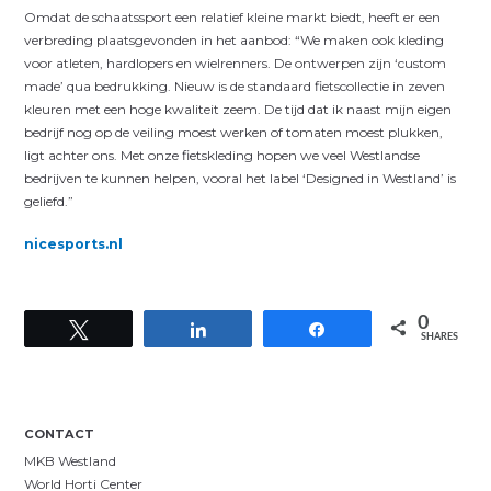
Omdat de schaatssport een relatief kleine markt biedt, heeft er een
verbreding plaatsgevonden in het aanbod: “We maken ook kleding
voor atleten, hardlopers en wielrenners. De ontwerpen zijn ‘custom
made’ qua bedrukking. Nieuw is de standaard fietscollectie in zeven
kleuren met een hoge kwaliteit zeem. De tijd dat ik naast mijn eigen
bedrijf nog op de veiling moest werken of tomaten moest plukken,
ligt achter ons. Met onze fietskleding hopen we veel Westlandse
bedrijven te kunnen helpen, vooral het label ‘Designed in Westland’ is
geliefd.”
nicesports.nl
0
Tweet
Share
Share
SHARES
CONTACT
MKB Westland
World Horti Center