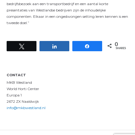
bedrijfsbezoek aan een transportbedrijf en een aantal korte
presentaties van Westlandse bedrijven zijn de inhoudelijke
componenten. Elkaar in een ongedwongen setting leren kennen is een
tweede doel.”
0
Tweet
Share
Share
SHARES
CONTACT
MKB Westland
World Horti Center
Europa 1
2672 ZX Naaldwijk
info@mkbwestland.nl