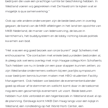
bedrijven die vaak een prachtige ruimte ter beschikking hebben. In
Westland voeren wij gesprekken met De Naald om te kijken wat er
mogelijk is qua samenwerking.”
Ook op vele andere onderwerpen zijn de beide besturen in overleg
gegaan; de band van de MKB-afdelingen in het land ten opzichte van
MKB-Nederland, de manier van ledenwerving, de keuze in
kernthema’s, het buddysysteem en de lobby richting lokale politiek
kwamen aan bod.
“Het was een erg goed bezoek aan onze buren!” zegt Schelkers met
enthousiasme. “De contacten met enkele bestuursleden bestonden al,
ik pleeg ook wel eens overleg met mijn Haagse collega Kim Schofaerts.
Toch hebben we nu in brede zin een paar stappen kunnen zetten; zo
zijn Westlandse ondernemers welkom bij een jaarlijks symposium
waar bedrijven kennis kunnen maken met HBO-studenten Facility
Management. Ook hebben we besloten de evenementenkalender
goed op elkaar af te stemmen en wellicht komt daar in de toekomst
nog eens een gezamenlijk evenement uit voort. Beide besturen
hebben hun blik verbreed en een tegenbezoek in Westland staat al op
de planning. Eerdaags komt MKB Den Haag langs voor een kijkje in
Westland; een rondleiding op het World Horti Center, een