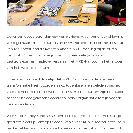
L
iever een goede buur dan een verre vriend; waar vorig jaar al kennis
werd gemaakt met de buren van MKB Rotterdam, heeft het bestuur
van MKB Westland dit keer een andere MKB-afdeling bij de buren
bezocht. Op een zomerse julidag toog een delegatie van
bestuursleden en medewerkers naar het MKB-kantoor in het midden
van het Haagse centrum.
In het gesprek werd duidelijk dat MKB Den Haag in de jaren een
transformatie heeft doorgemaakt; tot enkele jaren geleden was het
vooral een borrel- en netwerkclub. Deze sterke punten zijn behouden,
maar er is voor gekozen vooral een lobby-organisatie te zijn voor de
betrokken leden.
Voorzitter Shirley Schelkers is tevreden over het bezoek: “Het is altijd
goed om elders je licht op te doen. Van elkaar kun je zo veel leren. Zo is
het betrekken van de kunstsector een mooi idee; dit zijn immers ook