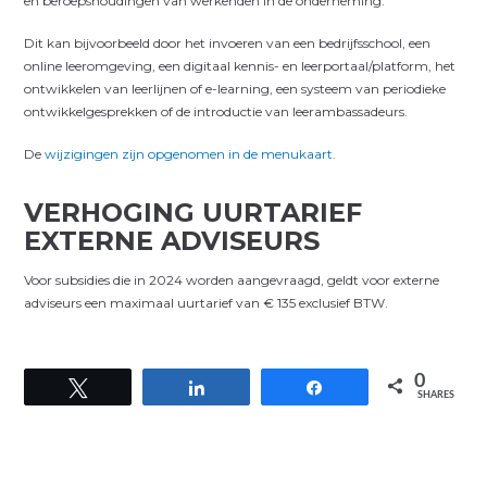
en beroepshoudingen van werkenden in de onderneming.
Dit kan bijvoorbeeld door het invoeren van een bedrijfsschool, een
online leeromgeving, een digitaal kennis- en leerportaal/platform, het
ontwikkelen van leerlijnen of e-learning, een systeem van periodieke
ontwikkelgesprekken of de introductie van leerambassadeurs.
De
wijzigingen zijn opgenomen in de menukaart
.
VERHOGING UURTARIEF
EXTERNE ADVISEURS
Voor subsidies die in 2024 worden aangevraagd, geldt voor externe
adviseurs een maximaal uurtarief van € 135 exclusief BTW.
0
Tweet
Share
Share
SHARES