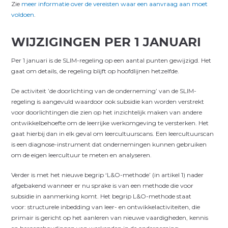
Zie
meer informatie over de vereisten waar een aanvraag aan moet
voldoen
.
WIJZIGINGEN PER 1 JANUARI
Per 1 januari is de SLIM-regeling op een aantal punten gewijzigd. Het
gaat om details, de regeling blijft op hoofdlijnen hetzelfde.
De activiteit ’de doorlichting van de onderneming’ van de SLIM-
regeling is aangevuld waardoor ook subsidie kan worden verstrekt
voor doorlichtingen die zien op het inzichtelijk maken van andere
ontwikkelbehoefte om de leerrijke werkomgeving te versterken. Het
gaat hierbij dan in elk geval om leercultuurscans. Een leercultuurscan
is een diagnose-instrument dat ondernemingen kunnen gebruiken
om de eigen leercultuur te meten en analyseren.
Verder is met het nieuwe begrip ‘L&O-methode’ (in artikel 1) nader
afgebakend wanneer er nu sprake is van een methode die voor
subsidie in aanmerking komt. Het begrip L&O-methode staat
voor: structurele inbedding van leer- en ontwikkelactiviteiten, die
primair is gericht op het aanleren van nieuwe vaardigheden, kennis