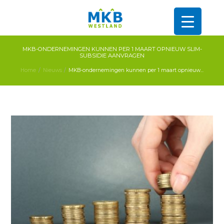
MKB-ONDERNEMINGEN KUNNEN PER 1 MAART OPNIEUW SLIM-
SUBSIDIE AANVRAGEN
Home
Nieuws
MKB-ondernemingen kunnen per 1 maart opnieuw...