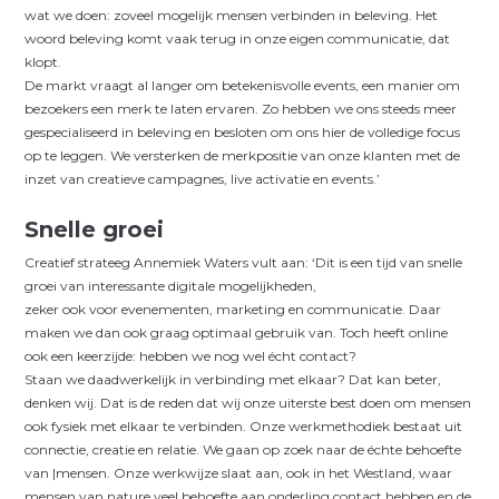
wat we doen: zoveel mogelijk mensen verbinden in beleving. Het
woord beleving komt vaak terug in onze eigen communicatie, dat
klopt.
De markt vraagt al langer om betekenisvolle events, een manier om
bezoekers een merk te laten ervaren. Zo hebben we ons steeds meer
gespecialiseerd in beleving en besloten om ons hier de volledige focus
op te leggen. We ver­sterken de merkpositie van onze klanten met de
inzet van creatieve campagnes, live activatie en events.’
Snelle groei
Creatief strateeg Annemiek Waters vult aan: ‘Dit is een tijd van snelle
groei van interessante digitale mogelijkheden,
zeker ook voor evenementen, marketing en communicatie. Daar
maken we dan ook graag optimaal gebruik van.
Toch heeft online
ook een keerzijde: hebben we nog wel écht contact?
Staan we daadwerkelijk in verbinding met elkaar? Dat kan beter,
denken wij. Dat is de reden dat wij onze uiterste best doen om mensen
ook fysiek met elkaar te verbinden. Onze werkmethodiek bestaat uit
connectie, creatie en relatie. We gaan op zoek naar de échte behoefte
van |mensen. Onze werkwijze slaat aan, ook in het Westland, waar
mensen van nature veel behoefte aan onderling contact hebben en de