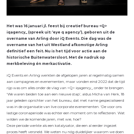
H
et was 16 januari jl. feest bij creatief bureau <Q>
iqagency_ (spreek uit: ‘eye q agency’), geboren uit de
overname van Arling door iQ Events. Die dag was de
overname van het uit Westland afkomstige Arling
definitief een feit. Nu is het tijd voor actie aan de
historische Buitenwatersloot. Met de nadruk op
merkbeleving én merkactivatie.
iQ Events en Arling werkten de afgelopen jaren al regelmatig samen
aan campagnes en evenementen, maar vonden eind 2022 dat de tijd
rijp was om alles onder de vlag van <Q> iqagency_ onder te brengen.
‘We waren beiden toe aan een nieuwe stap’, aldus Micha van Herk, 18
jaar geleden oprichter van het bureau, dat met name gespecialiseerd
was in de organisatie van live corporate evenementen. ‘De voor ons
lastige coronaperiode was echter een moment om te reflecteren. Wat
wilden we de komende jaren, met wie, hoe?
Deze periode werkte als een katalysator, die een al eerder ingezet
proces heeft versneld. We weten nu nóg duidelijker waarom we doen