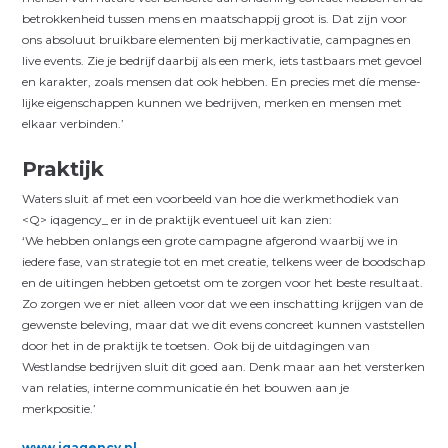
betrokkenheid tussen mens en maatschappij groot is. Dat zijn voor
ons absoluut bruikbare elementen bij merkactivatie, campagnes en
live events. Zie je bedrijf daarbij als een merk, iets tastbaars met gevoel
en karakter, zoals mensen dat ook hebben. En precies met díe mense­
lijke eigenschappen kunnen we bedrijven, merken en mensen met
elkaar verbinden.’
Praktijk
Waters sluit af met een voorbeeld van hoe die werkmethodiek van
<Q> iqagency_ er in de praktijk eventueel uit kan zien:
‘We hebben onlangs een grote campagne afgerond waarbij we in
iedere fase, van strategie tot en met creatie, telkens weer de boodschap
en de uitingen hebben getoetst om te zorgen voor het beste resultaat.
Zo zorgen we er niet alleen voor dat we een inschatting krijgen van de
gewenste beleving, maar dat we dit evens concreet kunnen vaststellen
door het in de praktijk te toetsen. Ook bij de uitdagingen van
Westlandse bedrijven sluit dit goed aan. Denk maar aan het versterken
van relaties, interne communicatie én het bouwen aan je
merkpositie.’
www.iqagency.nl