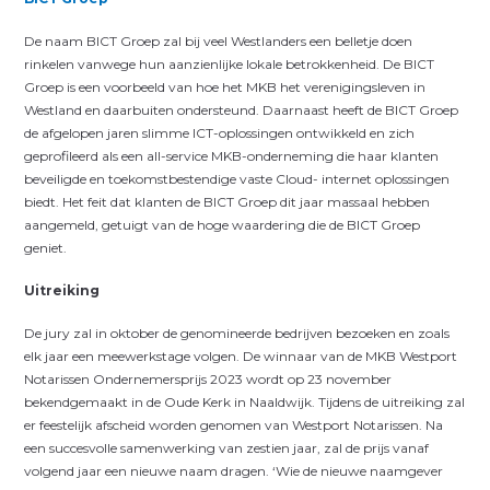
De naam BICT Groep zal bij veel Westlanders een belletje doen
rinkelen vanwege hun aanzienlijke lokale betrokkenheid. De BICT
Groep is een voorbeeld van hoe het MKB het verenigingsleven in
Westland en daarbuiten ondersteund. Daarnaast heeft de BICT Groep
de afgelopen jaren slimme ICT-oplossingen ontwikkeld en zich
geprofileerd als een all-service MKB-onderneming die haar klanten
beveiligde en toekomstbestendige vaste Cloud- internet oplossingen
biedt. Het feit dat klanten de BICT Groep dit jaar massaal hebben
aangemeld, getuigt van de hoge waardering die de BICT Groep
geniet.
Uitreiking
De jury zal in oktober de genomineerde bedrijven bezoeken en zoals
elk jaar een meewerkstage volgen. De winnaar van de MKB Westport
Notarissen Ondernemersprijs 2023 wordt op 23 november
bekendgemaakt in de Oude Kerk in Naaldwijk. Tijdens de uitreiking zal
er feestelijk afscheid worden genomen van Westport Notarissen. Na
een succesvolle samenwerking van zestien jaar, zal de prijs vanaf
volgend jaar een nieuwe naam dragen. ‘Wie de nieuwe naamgever