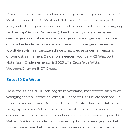
Ook dit jaar zijn er weer veel aanmeldingen binnengekomen bij MKB
Westland voor de MKB Westport Notarissen Ondernemersprijs. De
jury, onder leiding van voorzitter Lars Boellaard (notaris en managing
partner bij Westport Notarissen), heeft na zorgvuldig overleg een
selectie gemaakt uit deze aanmeldingen en is erin geslaagd om drie
onderscheidende bedrijven te nomineren. Uit deze genomineerden
wordt één winnaar gekozen die de prestigieuze ondernemersprijs in
ontvangst zal nemen. De genomineerden voor de MKB Westport
Notarissen Ondernemersprijs 2023 zijn: Eetcafé de Witte,
Wubben.Chan en BICT Groep.
Eetcafé De Witte
De Witte is sinds 2000 een begrip in Westland, met ondertussen twee
vestigingen van Eetcafé de Witte, Il Bianco en Bar De Promenade. De
recente overname van De Buren Eten en Drinken laat zien dat ze niet
bang zijn om risico’s te nemen en te investeren in de toekomst. Tijdens
corona durfde ze te investeren met een complete verbouwing van De
Witte in ‘s-Gravenzande. Een investering die niet alleen ging om het
moderniseren van het interieur maar zeker ook het verduurzamen