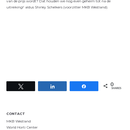
van de prijs wordt? Dat houden we nog even geheim tot na de
uitreiking!’ aldus Shirley Schelkers (voorzitter MKB Westland).
0
Tweet
Share
Share
SHARES
CONTACT
MKB Westland
World Horti Center