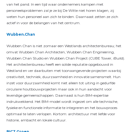
van het pand. In een tijd waar ondernemers kampen met
personeelsproblemen zal je ze bij De Witte niet horen klagen, zij
weten hun personeel aan zich te binden. Daarnaast zetten ze zich
actief in voor de belangen van het centrum.
Wubben.Chan
Wubben.Chan is niet zomaar een Westlands architectenbureau; het
omvat Wubben.Chan Architecten, Wubben.Chan Engineering,
Wubben.Chan Studio en Wubben.Chan Project (CUBE Tower, iBuild).
Het architectenbureau heeft een solide reputatie opgebouwd in
Westland en ver daarbuiten met toonaangevende projecten waarbij
creativiteit, techniek, duurzaamheid en innovatie samensmelt. Hun
inzet voor duurzaamheid komt niet alleen tot uiting in gedurfde
circulaire houtbouwprojecten maar ook in hun aandacht voor
levendige gemeenschappen. Daarnaast is hun BIM-expertise
indrukwekkend. Het BIM-model wordt ingezet om alle technische,
fysieke en functionele informatie te integreren en het bouwproces
optimaal te laten verlopen. Kortom: architectuur met liefde voor
historie, ambacht en lokale cultuur.
BICT Groep