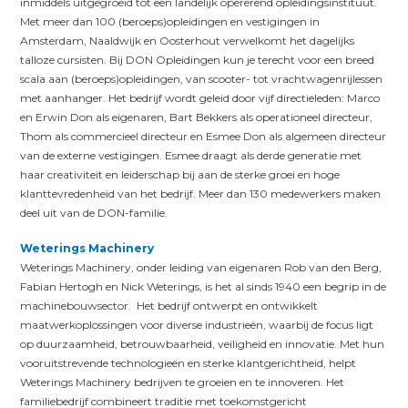
inmiddels uitgegroeid tot een landelijk opererend opleidingsinstituut.
Met meer dan 100 (beroeps)opleidingen en vestigingen in
Amsterdam, Naaldwijk en Oosterhout verwelkomt het dagelijks
talloze cursisten. Bij DON Opleidingen kun je terecht voor een breed
scala aan (beroeps)opleidingen, van scooter- tot vrachtwagenrijlessen
met aanhanger. Het bedrijf wordt geleid door vijf directieleden: Marco
en Erwin Don als eigenaren, Bart Bekkers als operationeel directeur,
Thom als commercieel directeur en Esmee Don als algemeen directeur
van de externe vestigingen. Esmee draagt als derde generatie met
haar creativiteit en leiderschap bij aan de sterke groei en hoge
klanttevredenheid van het bedrijf. Meer dan 130 medewerkers maken
deel uit van de DON-familie.
Weterings Machinery
Weterings Machinery, onder leiding van eigenaren Rob van den Berg,
Fabian Hertogh en Nick Weterings, is het al sinds 1940 een begrip in de
machinebouwsector. Het bedrijf ontwerpt en ontwikkelt
maatwerkoplossingen voor diverse industrieën, waarbij de focus ligt
op duurzaamheid, betrouwbaarheid, veiligheid en innovatie. Met hun
vooruitstrevende technologieën en sterke klantgerichtheid, helpt
Weterings Machinery bedrijven te groeien en te innoveren. Het
familiebedrijf combineert traditie met toekomstgericht