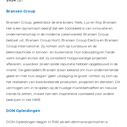
2024
zijn:
Bransen Group
Bransen Group, geleid door de drie broers: Niels, Luc en Roy Bransen.
Het is een dynamisch bedrijf dat een toonbeeld is van innovatie en
ondernemerschap in de moderne zakenwereld. Bransen Group
bestaat uit; Bransen Group Horti, Bransen Group Electra en Bransen
Group International. Zij richten zich op tuinbouw en de
elektrotechniek in binnen- en buitenland. Hun toewijding en harde
werk zorgen ervoor dat zij consistent hoogwaardige projecten
afleveren, waardoor ze een solide reputatie hebben opgebouwd in de
markt. De gebroeders Bransen staan bekend om hun ondernemende
geest en met hun slogan ‘geen uitdaging te groot’ richten zij zich op
het realiseren van baanbrekende producten, projecten en diensten. Dit
vermogen om in te spelen op de huidige marktbehoeften en nieuwe
trends te zetten, maakt hen een inspirerend voorbeeld voor andere
bedrijven in het MKB.
DON Opleidingen
DON Opleidingen begon in 1969 als een éénmansrijschool en is