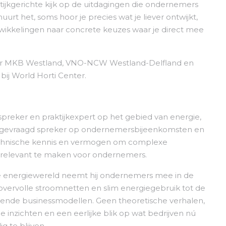
tijkgerichte kijk op de uitdagingen die ondernemers
rt het, soms hoor je precies wat je liever ontwijkt,
ntwikkelingen naar concrete keuzes waar je direct mee
or MKB Westland, VNO-NCW Westland-Delfland en
ij World Horti Center.
spreker en praktijkexpert op het gebied van energie,
veelgevraagd spreker op ondernemersbijeenkomsten en
, technische kennis en vermogen om complexe
n relevant te maken voor ondernemers.
 de energiewereld neemt hij ondernemers mee in de
an overvolle stroomnetten en slim energiegebruik tot de
rende businessmodellen. Geen theoretische verhalen,
inzichten en een eerlijke blik op wat bedrijven nú
te blijven.