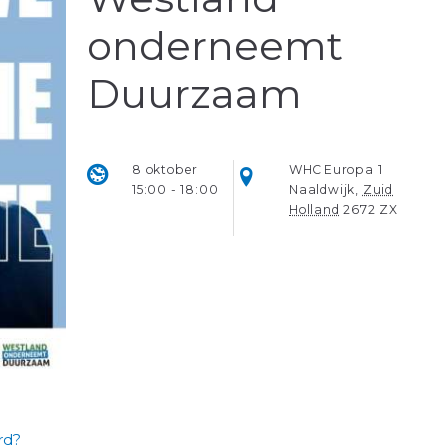
onderneemt
Duurzaam
8 oktober
WHC
Europa 1
15:00 - 18:00
Naaldwijk
,
Zuid
Holland
2672 ZX
rd?