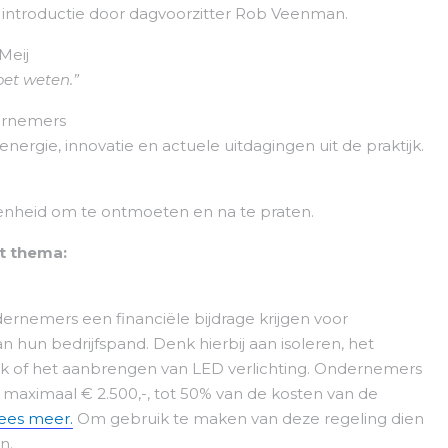
introductie door dagvoorzitter Rob Veenman.
Meij
oet weten.”
ernemers
ergie, innovatie en actuele uitdagingen uit de praktijk.
enheid om te ontmoeten en na te praten.
it thema:
nemers een financiële bijdrage krijgen voor
hun bedrijfspand. Denk hierbij aan isoleren, het
uik of het aanbrengen van LED verlichting. Ondernemers
aximaal € 2.500,-, tot 50% van de kosten van de
ees meer.
Om gebruik te maken van deze regeling dien
n.