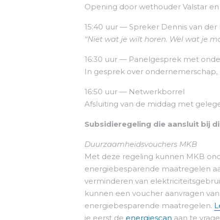
Opening door wethouder Valstar en 
15:40 uur — Spreker Dennis van der 
“Niet wat je wilt horen. Wel wat je m
16:30 uur — Panelgesprek met ond
In gesprek over ondernemerschap, en
16:50 uur — Netwerkborrel
Afsluiting van de middag met geleg
Subsidieregeling die aansluit bij d
Duurzaamheidsvouchers MKB
Met deze regeling kunnen MKB onder
energiebesparende maatregelen aan 
verminderen van elektriciteitsgebr
kunnen een voucher aanvragen van m
energiebesparende maatregelen.
L
je eerst de
energiescan
aan te vrage