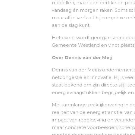
modellen, maar een eerlijke en prak
vandaag én morgen raken. Soms schuu
maar altijd vertaalt hij complexe o
aan de slag kunt.
Het event wordt georganiseerd do
Gemeente Westland en vindt plaats b
Over Dennis van der Meij
Dennis van der Meij is ondernemer, 
netcongestie en innovatie. Hij is 
staat bekend om zijn directe stijl
energievraagstukken begrijpelijk e
Met jarenlange praktijkervaring in
realiteit van de energietransitie: v
impact van regelgeving en verande
maar concrete voorbeelden, scherpe 
moeten doen om toekomstbestendig 