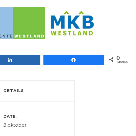
0
Share
Share
SHARES
DETAILS
DATE:
8 oktober