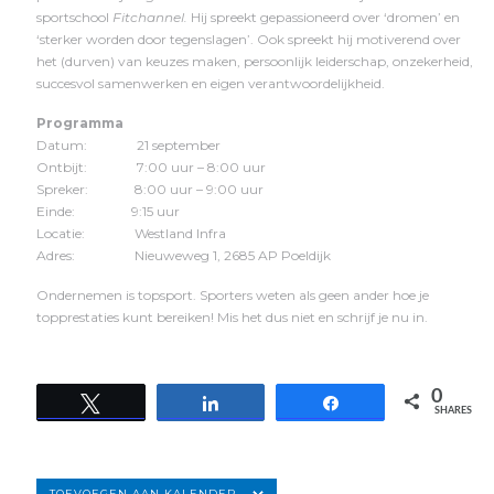
sportschool
Fitchannel.
Hij spreekt gepassioneerd over ‘dromen’ en
‘sterker worden door tegenslagen’. Ook spreekt hij motiverend over
het (durven) van keuzes maken, persoonlijk leiderschap, onzekerheid,
succesvol samenwerken en eigen verantwoordelijkheid.
Programma
Datum: 21 september
Ontbijt: 7:00 uur – 8:00 uur
Spreker: 8:00 uur – 9:00 uur
Einde: 9:15 uur
Locatie: Westland Infra
Adres: Nieuweweg 1, 2685 AP Poeldijk
Ondernemen is topsport. Sporters weten als geen ander hoe je
topprestaties kunt bereiken! Mis het dus niet en schrijf je nu in.
0
Tweet
Share
Share
SHARES
TOEVOEGEN AAN KALENDER