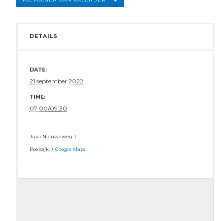
DETAILS
DATE:
21 september 2022
TIME:
07:00/09:30
Juva
Nieuweweg 1
Poeldijk
,
+ Google Maps