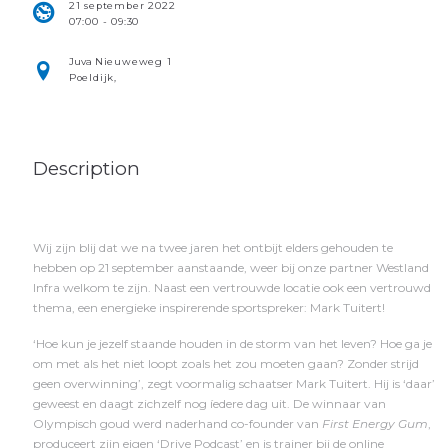
21 september 2022
07:00 - 09:30
Juva
Nieuweweg 1
Poeldijk
,
Description
Wij zijn blij dat we na twee jaren het ontbijt elders gehouden te
hebben op 21 september aanstaande, weer bij onze partner Westland
Infra welkom te zijn. Naast een vertrouwde locatie ook een vertrouwd
thema, een energieke inspirerende sportspreker: Mark Tuitert!
‘Hoe kun je jezelf staande houden in de storm van het leven? Hoe ga je
om met als het niet loopt zoals het zou moeten gaan? Zonder strijd
geen overwinning’, zegt voormalig schaatser Mark Tuitert. Hij is ‘daar’
geweest en daagt zichzelf nog íedere dag uit. De winnaar van
Olympisch goud werd naderhand co-founder van
First Energy Gum
,
produceert zijn eigen ‘Drive Podcast’ en is trainer bij de online