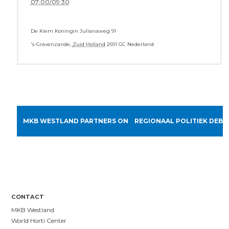
07:00/09:30
De Kiem
Koningin Julianaweg 91
's-Gravenzande
,
Zuid Holland
2691 GC
Nederland
MKB WESTLAND PARTNERS ONDERNEMERSPRIJS
REGIONAAL POLITIEK DEBA
CONTACT
MKB Westland
World Horti Center