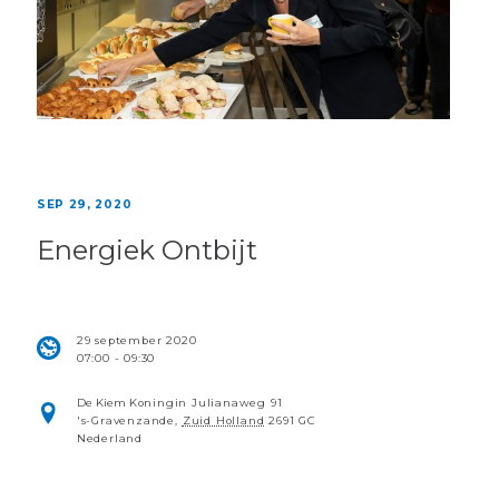
SEP 29, 2020
Energiek Ontbijt
29 september 2020
07:00 - 09:30
De Kiem
Koningin Julianaweg 91
's-Gravenzande
,
Zuid Holland
2691 GC
Nederland