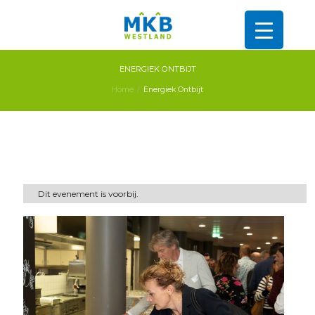
ENERGIEK ONTBIJT
Home
Energiek Ontbijt
Dit evenement is voorbij.