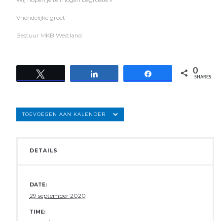
Vriendelijke groet
Bestuur MKB Westland
0
Tweet
Share
Share
SHARES
TOEVOEGEN AAN KALENDER
DETAILS
DATE:
29 september 2020
TIME: