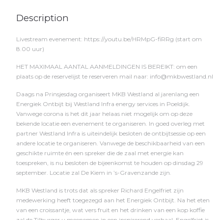
Description
Livestream evenement: https://youtu.be/HRMpG-fiRRg (start om
8.00 uur)
HET MAXIMAAL AANTAL AANMELDINGEN IS BEREIKT: om een
plaats op de reservelijst te reserveren mail naar: info@mkbwestland.nl
Daags na Prinsjesdag organiseert MKB Westland al jarenlang een
Energiek Ontbijt bij Westland Infra energy services in Poeldijk.
Vanwege corona is het dit jaar helaas niet mogelijk om op deze
bekende locatie een evenement te organiseren. In goed overleg met
partner Westland Infra is uiteindelijk besloten de ontbijtsessie op een
andere locatie te organiseren. Vanwege de beschikbaarheid van een
geschikte ruimte én een spreker die de zaal met energie kan
toespreken, is nu besloten de bijeenkomst te houden op dinsdag 29
september. Locatie zal De Kiem in ’s-Gravenzande zijn.
MKB Westland is trots dat als spreker Richard Engelfriet zijn
medewerking heeft toegezegd aan het Energiek Ontbijt. Na het eten
van een croissantje, wat vers fruit en het drinken van een kop koffie
zal de Tilburger u meenemen in een inspirerend verhaal. Engelfriet is