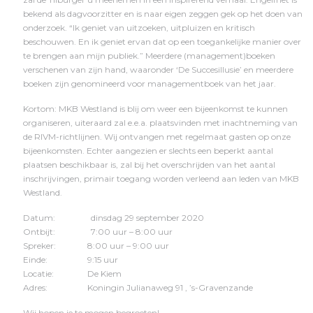
bekend als dagvoorzitter en is naar eigen zeggen gek op het doen van
onderzoek. “Ik geniet van uitzoeken, uitpluizen en kritisch
beschouwen. En ik geniet ervan dat op een toegankelijke manier over
te brengen aan mijn publiek.” Meerdere (management)boeken
verschenen van zijn hand, waaronder ‘De Succesillusie’ en meerdere
boeken zijn genomineerd voor managementboek van het jaar.
Kortom: MKB Westland is blij om weer een bijeenkomst te kunnen
organiseren, uiteraard zal e.e.a. plaatsvinden met inachtneming van
de RIVM-richtlijnen. Wij ontvangen met regelmaat gasten op onze
bijeenkomsten. Echter aangezien er slechts een beperkt aantal
plaatsen beschikbaar is, zal bij het overschrijden van het aantal
inschrijvingen, primair toegang worden verleend aan leden van MKB
Westland.
Datum: dinsdag 29 september 2020
Ontbijt: 7:00 uur – 8:00 uur
Spreker: 8:00 uur – 9:00 uur
Einde: 9:15 uur
Locatie: De Kiem
Adres: Koningin Julianaweg 91 , ’s-Gravenzande
Wij hopen je te mogen begroeten!