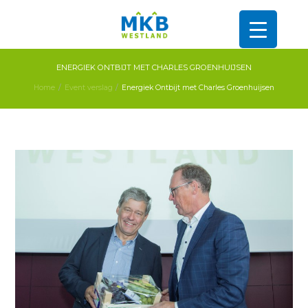
ENERGIEK ONTBIJT MET CHARLES GROENHUIJSEN
Home
Event verslag
Energiek Ontbijt met Charles Groenhuijsen