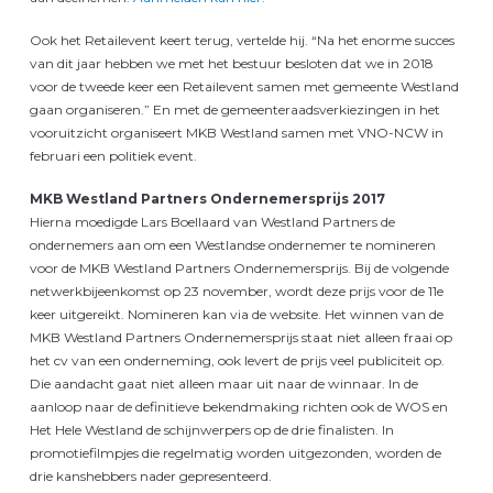
Ook het Retailevent keert terug, vertelde hij. “Na het enorme succes
van dit jaar hebben we met het bestuur besloten dat we in 2018
voor de tweede keer een Retailevent samen met gemeente Westland
gaan organiseren.” En met de gemeenteraadsverkiezingen in het
vooruitzicht organiseert MKB Westland samen met VNO-NCW in
februari een politiek event.
MKB Westland Partners Ondernemersprijs 2017
Hierna moedigde Lars Boellaard van Westland Partners de
ondernemers aan om een Westlandse ondernemer te nomineren
voor de MKB Westland Partners Ondernemersprijs. Bij de volgende
netwerkbijeenkomst op 23 november, wordt deze prijs voor de 11e
keer uitgereikt. Nomineren kan via de website. Het winnen van de
MKB Westland Partners Ondernemersprijs staat niet alleen fraai op
het cv van een onderneming, ook levert de prijs veel publiciteit op.
Die aandacht gaat niet alleen maar uit naar de winnaar. In de
aanloop naar de definitieve bekendmaking richten ook de WOS en
Het Hele Westland de schijnwerpers op de drie finalisten. In
promotiefilmpjes die regelmatig worden uitgezonden, worden de
drie kanshebbers nader gepresenteerd.