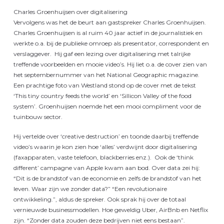
Charles Groenhuijsen over digitalisering
Vervolgens was het de beurt aan gastspreker Charles Groenhuijsen.
Charles Groenhuijsen is al ruim 40 jaar actief in de journalistiek en
werkte o.a. bij de publieke omroep als presentator, correspondent en
verslaggever. Hij gaf een lezing over digitalisering met talrijke
treffende voorbeelden en mooie video’s. Hij liet o.a. de cover zien van
het septembernummer van het National Geographic magazine.
Een prachtige foto van Westland stond op de cover met de tekst
‘This tiny country feeds the world’ en ‘Sillicon Valley of the food
system’. Groenhuijsen noemde het een mooi compliment voor de
tuinbouw sector.
Hij vertelde over ‘creative destruction’ en toonde daarbij treffende
video’s waarin je kon zien hoe ‘alles’ verdwijnt door digitalisering
(faxapparaten, vaste telefoon, blackberries enz.). Ook de ‘think
different’ campagne van Apple kwam aan bod. Over data zei hij:
“Dit is de brandstof van de economie en zelfs de brandstof van het
leven. Waar zijn we zonder data?” “Een revolutionaire
ontwikkeling.”, aldus de spreker. Ook sprak hij over de totaal
vernieuwde businessmodellen. Hoe geweldig Uber, AirBnb en Netflix
zijn. “Zonder data zouden deze bedrijven niet eens bestaan”.