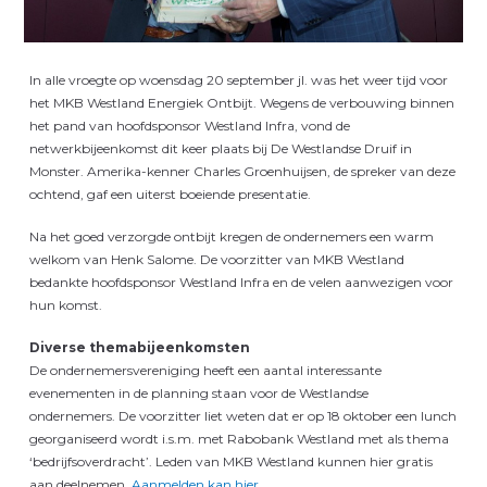
In alle vroegte op woensdag 20 september jl. was het weer tijd voor
het MKB Westland Energiek Ontbijt. Wegens de verbouwing binnen
het pand van hoofdsponsor Westland Infra, vond de
netwerkbijeenkomst dit keer plaats bij De Westlandse Druif in
Monster. Amerika-kenner Charles Groenhuijsen, de spreker van deze
ochtend, gaf een uiterst boeiende presentatie.
Na het goed verzorgde ontbijt kregen de ondernemers een warm
welkom van Henk Salome. De voorzitter van MKB Westland
bedankte hoofdsponsor Westland Infra en de velen aanwezigen voor
hun komst.
Diverse themabijeenkomsten
De ondernemersvereniging heeft een aantal interessante
evenementen in de planning staan voor de Westlandse
ondernemers. De voorzitter liet weten dat er op 18 oktober een lunch
georganiseerd wordt i.s.m. met Rabobank Westland met als thema
‘bedrijfsoverdracht’. Leden van MKB Westland kunnen hier gratis
aan deelnemen.
Aanmelden kan hier.