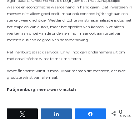
eigen balans. Ondernemers die begrijpen dat maatschappelijke
waarde en economische waarde hand in hand gaan. Dat investeren in
mensen niet alleen goed voelt, maar ook concreet bijdraagt aan een
sterker, veerkrachtiger Westland. Echte winstmaximalisatie is dus niet
het stapelen van euro’s, maar het optellen van kansen. Niet alleen
werken aan groei van de onderneming, maar ook aan groei van
mensen dus aan de groei van de samenleving.
Patijnenburg staat daarvoor. En wij nodigen ondernemers uit om
met ons die échte winst te maximaliseren.
Want financiële winst is mooi. Maar mensen die meedoen, dát is de
grootste winst van allemaal.
Patijnenburg: mens-werk-match
0
Tweet
Share
Share
SHARES