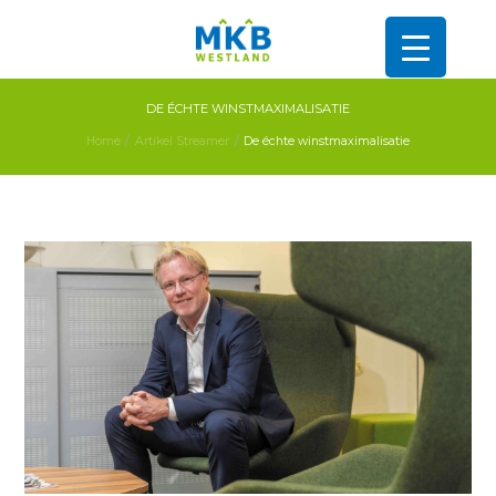
DE ÉCHTE WINSTMAXIMALISATIE
Home
Artikel Streamer
De échte winstmaximalisatie