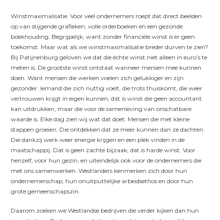
Winstmaximalisatie. Voor veel ondernemers roept dat direct beelden
op van stijgende grafieken, volle orderboeken en een gezonde
boekhouding. Begrijpelijk, want zonder financiële winst is er geen
toekomst. Maar wat als we winstmaximalisatie breder durven te zien?
Bij Patijnenburg geloven we dat die échte winst niet alleen in euro’s te
meten is. De grootste winst ontstaat wanneer mensen mee kunnen
doen. Want mensen die werken voelen zich gelukkiger en zijn
gezonder. Iemand die zich nuttig voelt, die trots thuiskomt, die weer
vertrouwen krijgt in eigen kunnen, dát is winst die geen accountant
kan uitdrukken, maar die voor de samenleving van onschatbare
waarde is. Elke dag zien wij wat dat doet. Mensen die met kleine
stappen groeien. Die ontdekken dat ze meer kunnen dan ze dachten.
Die dankzij werk weer energie krijgen en een plek vinden in de
maatschappij. Dat is geen zachte bijzaak; dat is harde winst. Voor
henzelf, voor hun gezin, en uiteindelijk ook voor de ondernemers die
met ons samenwerken. Westlanders kenmerken zich door hun
ondernemerschap, hun onuitputtelijke arbeidsethos en door hun
grote gemeenschapszin.
Daarom zoeken we Westlandse bedrijven die verder kijken dan hun