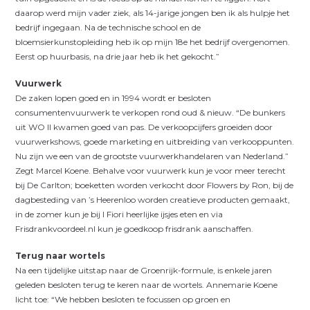
daarop werd mijn vader ziek, als 14-jarige jongen ben ik als hulpje het
bedrijf ingegaan. Na de technische school en de
bloemsierkunstopleiding heb ik op mijn 18e het bedrijf overgenomen.
Eerst op huurbasis, na drie jaar heb ik het gekocht.”
Vuurwerk
De zaken lopen goed en in 1994 wordt er besloten
consumentenvuurwerk te verkopen rond oud & nieuw. “De bunkers
uit WO II kwamen goed van pas. De verkoopcijfers groeiden door
vuurwerkshows, goede marketing en uitbreiding van verkooppunten.
Nu zijn we een van de grootste vuurwerkhandelaren van Nederland.”
Zegt Marcel Koene. Behalve voor vuurwerk kun je voor meer terecht
bij De Carlton; boeketten worden verkocht door Flowers by Ron, bij de
dagbesteding van ’s Heerenloo worden creatieve producten gemaakt,
in de zomer kun je bij I Fiori heerlijke ijsjes eten en via
Frisdrankvoordeel.nl kun je goedkoop frisdrank aanschaffen.
Terug naar wortels
Na een tijdelijke uitstap naar de Groenrijk-formule, is enkele jaren
geleden besloten terug te keren naar de wortels. Annemarie Koene
licht toe: “We hebben besloten te focussen op groen en