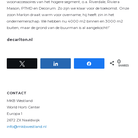
woonaccessoires van het hogere segment; o.a. Riverdale, Riviera
Maison, PTMD en Decorum. Zo zijn we klaar voor de toekomst. Onze
zoon Marlon draait warm voor overname, hij heeft zin in het
ondernemerschap. We hebben nu 4000 m2 binnen en 3000 m2
buiten, maar de grond van de buurman is al aangekocht!”
decarlton.nl
0
Tweet
Share
Share
SHARES
CONTACT
MKB Westland
World Horti Center
Europa 1
2672 ZX Naaldwijk
info@mkbwestland.nl