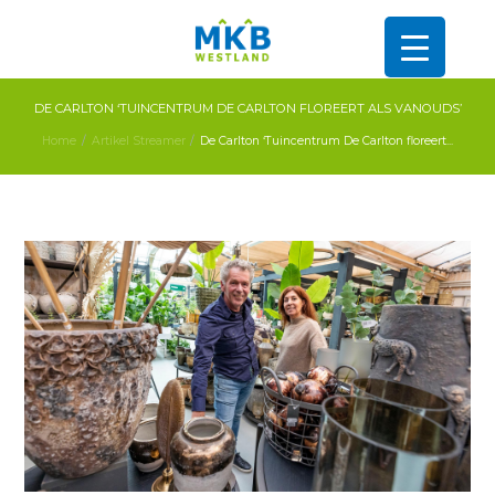
DE CARLTON ‘TUINCENTRUM DE CARLTON FLOREERT ALS VANOUDS’
Home
Artikel Streamer
De Carlton ‘Tuincentrum De Carlton floreert...