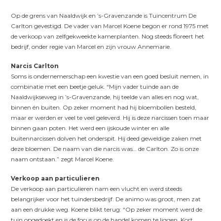
Op de grens van Naaldwijk en ’s-Gravenzande is Tuincentrum De
Carlton gevestigd. De vader van Marcel Koene begon er rond 1975 met
de verkoop van zelfgekweekte kamerplanten. Nog steeds floreert het
bedrijf, onder regie van Marcel en zijn vrouw Annemarie.
Narcis Carlton
Soms is ondernemerschap een kwestie van een goed besluit nemen, in
combinatie met een beetje geluk. “Mijn vader tuinde aan de
Naaldwijkseweg in ’s-Gravenzande, hij teelde van alles en nog wat,
binnen én buiten. Op zeker moment had hij bloembollen besteld,
maar er werden er veel te veel geleverd. Hij is deze narcissen toen maar
binnen gaan poten. Het werd een ijskoude winter en alle
buitennarcissen dolven het onderspit. Hij deed geweldige zaken met
deze bloemen. De naam van die narcis was… de Carlton. Zo is onze
naam ontstaan.” zegt Marcel Koene.
Verkoop aan particulieren
De verkoop aan particulieren nam een vlucht en werd steeds
belangrijker voor het tuindersbedrijf. De animo was groot, men zat
aan een drukke weg. Koene blikt terug: “Op zeker moment werd de
tuin opgedoekt en is de focus op de handel komen te liggen. Kort