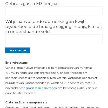
Gebruik gas in M3 per jaar
Wil je aanvullende opmerkingen kwijt,
bijvoorbeeld de huidige stijging in prijs, kan dit
in onderstaande veld
Energiescans
Vanaf 1 januari 2023 moeten alle kantoorpanden van minimaal
100m2 in Nederland een energielabel C of beter hebben om
kantoorfuncties uit te mogen blijven voeren. Vastgoedeigenaren of
huurders van kantoorpanden in Westland kunnen tot en met 30
november
een gratis scan aanvragen
om het energielabel van hun
pand te laten bepalen.
Criteria Scans aanpassen
Omdat er in Westland veel meer type bedrijfspanden zijn dan eerder