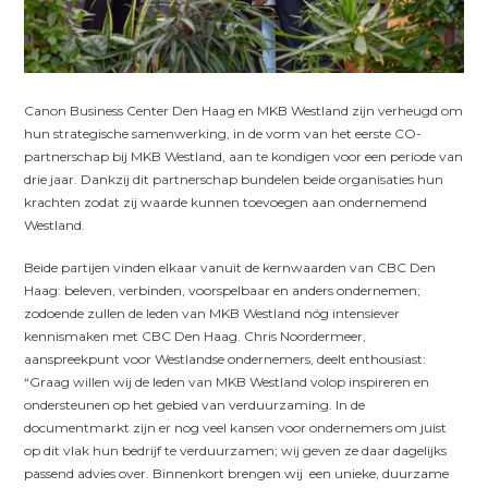
Canon Business Center Den Haag en MKB Westland zijn verheugd om
hun strategische samenwerking, in de vorm van het eerste CO-
partnerschap bij MKB Westland, aan te kondigen voor een periode van
drie jaar. Dankzij dit partnerschap bundelen beide organisaties hun
krachten zodat zij waarde kunnen toevoegen aan ondernemend
Westland.
Beide partijen vinden elkaar vanuit de kernwaarden van CBC Den
Haag: beleven, verbinden, voorspelbaar en anders ondernemen;
zodoende zullen de leden van MKB Westland nóg intensiever
kennismaken met CBC Den Haag. Chris Noordermeer,
aanspreekpunt voor Westlandse ondernemers, deelt enthousiast:
“Graag willen wij de leden van MKB Westland volop inspireren en
ondersteunen op het gebied van verduurzaming. In de
documentmarkt zijn er nog veel kansen voor ondernemers om juist
op dit vlak hun bedrijf te verduurzamen; wij geven ze daar dagelijks
passend advies over. Binnenkort brengen wij een unieke, duurzame