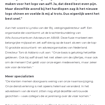
maken voor het logo van aaff. Ja, dat deed best even pijn.
Maar diezelfde avond bij het hardlopen zag ik het nieuwe
logo shinen en voelde ik mij al trots. Dus eigenlijk went het
best snel.”
Aan het woord is Lyndia van der Bij, vestigingsdirecteur aaff. Een
organisatie die voortkomt uit de krachtenbundeling van
Alfa Accountants en Adviseurs en ABAB. Deze fusie markeert een
belangrijke mijlpaal en zet aaff stevig op de kaart als een van de top-
10 grootste accountant- en adviesorganisaties van Nederland.
Directeur Toni di Addario vult aan: “Onze basis is gelukkig hetzelfde
gebleven. Ook bij aaff draait het niet alleen om de cijfertjes, maar ook
om de mensen! Dat geldt voor onze eigen medewerkers, maar zeker
ook voor de klanten.”
Meer specialisten
“De klanten merken doorgaans weinig van onze naamswijziging.
Onze dienstverlening is niet opeens helemaal veranderd. In het
adviesteam van de klant zitten nog altijd dezelfde vertrouwde
gezichten – vaak collega’s die al jarenlang over de vloer komen.”