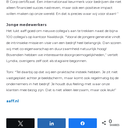
B Corp certificaat. Een internationaal keurmerk voor bedrijven die niet
alleen financieel succes nastreven, maar ook een positieve impact
willen maken op onze wereld. En dat is precies waar wij voor staan! ”
Jonge medewerkers
Het lukt aaff goed om nieuwe collega’s aan te trekken naast de bijna
100 collega’s op kantoor Naaldwijk. “Vooral de jongere generatie vindt
de intrinsieke missie en visie van een bedrijf heel belangrijk. Dan scoren
wij met co-eigenaarschap en duurzaamheid natuurlijk hoog!
Bovendien hebben we interessante doorgroeimogelijkheden,” vertelt
Lyndia, overigens zelf ooit als stagiaire begonnen.
Toni: “Tel daarbij op dat wij een praktische insteek hebben. Je zit niet
vastgeplakt achter je beeldscherm, maar komt ook regelmatig bij de
ondernemers in het bedrijf. Je houdt dus feeling met waar onze
klanten mee bezig zijn. Dat is niet alleen leerzaam, maar ook leuk!”
aaff.nl
0
Tweet
Share
Share
SHARES