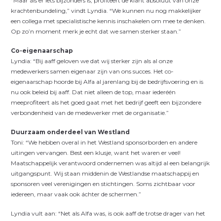
“Maar áls er iets bijzonders is, profiteert de klant absoluut van onze
krachtenbundeling,” vindt Lyndia. “We kunnen nu nog makkelijker
een collega met specialistische kennis inschakelen om mee te denken.
Op zo’n moment merk je echt dat we samen sterker staan.”
Co-eigenaarschap
Lyndia: “Bij aaff geloven we dat wij sterker zijn als al onze
medewerkers samen eigenaar zijn van ons succes. Het co-
eigenaarschap hoorde bij Alfa al jarenlang bij de bedrijfsvoering en is
nu ook beleid bij aaff. Dat niet alleen de top, maar iederéén
meeprofiteert als het goed gaat met het bedrijf geeft een bijzondere
verbondenheid van de medewerker met de organisatie.”
Duurzaam onderdeel van Westland
Toni: “We hebben overal in het Westland sponsorborden en andere
uitingen vervangen. Best een klusje, want het waren er veel!
Maatschappelijk verantwoord ondernemen was altijd al een belangrijk
uitgangspunt. Wij staan middenin de Westlandse maatschappij en
sponsoren veel verenigingen en stichtingen. Soms zichtbaar voor
iedereen, maar vaak ook áchter de schermen.”
Lyndia vult aan: “Net als Alfa was, is ook aaff de trotse drager van het