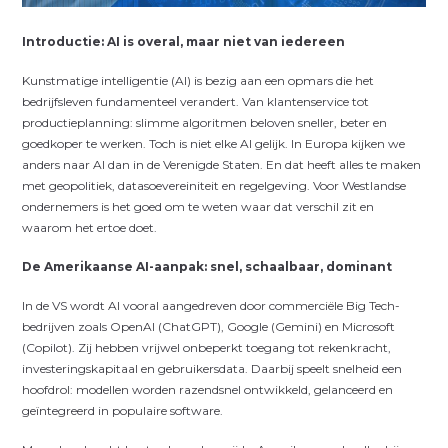
Introductie: AI is overal, maar niet van iedereen
Kunstmatige intelligentie (AI) is bezig aan een opmars die het
bedrijfsleven fundamenteel verandert. Van klantenservice tot
productieplanning: slimme algoritmen beloven sneller, beter en
goedkoper te werken. Toch is niet elke AI gelijk. In Europa kijken we
anders naar AI dan in de Verenigde Staten. En dat heeft alles te maken
met geopolitiek, datasoevereiniteit en regelgeving. Voor Westlandse
ondernemers is het goed om te weten waar dat verschil zit en
waarom het ertoe doet.
De Amerikaanse AI-aanpak: snel, schaalbaar, dominant
In de VS wordt AI vooral aangedreven door commerciële Big Tech-
bedrijven zoals OpenAI (ChatGPT), Google (Gemini) en Microsoft
(Copilot). Zij hebben vrijwel onbeperkt toegang tot rekenkracht,
investeringskapitaal en gebruikersdata. Daarbij speelt snelheid een
hoofdrol: modellen worden razendsnel ontwikkeld, gelanceerd en
geïntegreerd in populaire software.