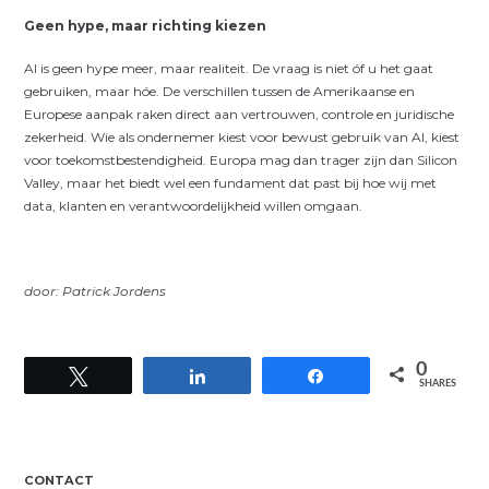
Geen hype, maar richting kiezen
AI is geen hype meer, maar realiteit. De vraag is niet óf u het gaat
gebruiken, maar hóe. De verschillen tussen de Amerikaanse en
Europese aanpak raken direct aan vertrouwen, controle en juridische
zekerheid. Wie als ondernemer kiest voor bewust gebruik van AI, kiest
voor toekomstbestendigheid. Europa mag dan trager zijn dan Silicon
Valley, maar het biedt wel een fundament dat past bij hoe wij met
data, klanten en verantwoordelijkheid willen omgaan.
door: Patrick Jordens
0
Tweet
Share
Share
SHARES
CONTACT