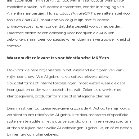
aan zogeheten “Private AI”. Zij bouwen infrastructuur waarbij AI-
modellen draaien in Europese datacenters, zonder inmenging van
Amerikaanse partijen. Hun product
PrivateGPT
is een alternatief voor
tools als ChatGPT, maar dan volledig in lijn met Europese
privacywetgeving en zonder dat data gedeeld wordt met derden.
Daarmee bieden ze een oplossing voor bedrijven die AI willen
gebruiken, maar geen concessies willen doen aan vertrouwelijkheid of
controle.
Waarom dit relevant is voor Westlandse MKB’ers
Ook voor kleinere organisaties in het Westland is dit geen ver-van-
mijn-bed-show. Wie AI gebruikt via softwareleveranciers,
cloudplatforms of interne toepassingen, moet weten waar die data
heen gaat en onder welk toezicht het valt. Zeker als u werkt met
klantgegevens, productinformatie of strategische plannen.
Daarnaast kan Europese regelgeving zoals de AI Act op termijn ook u
verplichten om risico’s van AI-gebruik te documenteren of specifieke
systemen te auditen. Het is dus verstandig om al in een vroeg stadium
kritisch te kijken naar welke AI-oplossingen u gebruikt, en of ze passen
binnen uw compliancebeleid.