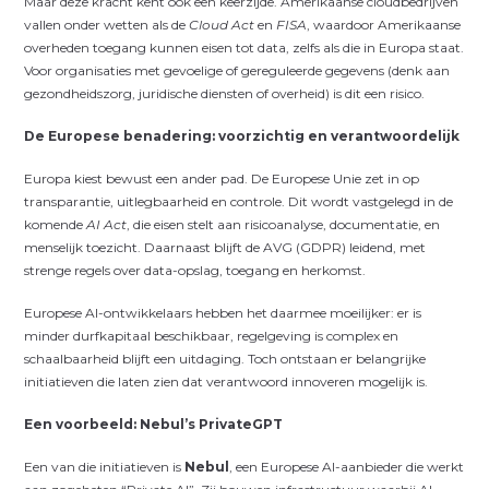
Maar deze kracht kent ook een keerzijde. Amerikaanse cloudbedrijven
vallen onder wetten als de
Cloud Act
en
FISA
, waardoor Amerikaanse
overheden toegang kunnen eisen tot data, zelfs als die in Europa staat.
Voor organisaties met gevoelige of gereguleerde gegevens (denk aan
gezondheidszorg, juridische diensten of overheid) is dit een risico.
De Europese benadering: voorzichtig en verantwoordelijk
Europa kiest bewust een ander pad. De Europese Unie zet in op
transparantie, uitlegbaarheid en controle. Dit wordt vastgelegd in de
komende
AI Act
, die eisen stelt aan risicoanalyse, documentatie, en
menselijk toezicht. Daarnaast blijft de AVG (GDPR) leidend, met
strenge regels over data-opslag, toegang en herkomst.
Europese AI-ontwikkelaars hebben het daarmee moeilijker: er is
minder durfkapitaal beschikbaar, regelgeving is complex en
schaalbaarheid blijft een uitdaging. Toch ontstaan er belangrijke
initiatieven die laten zien dat verantwoord innoveren mogelijk is.
Een voorbeeld: Nebul’s PrivateGPT
Een van die initiatieven is
Nebul
, een Europese AI-aanbieder die werkt