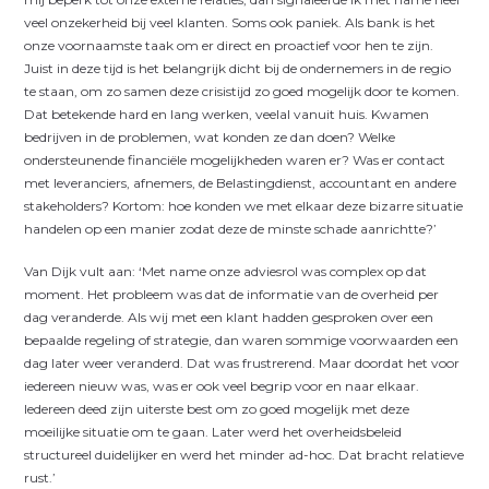
veel onzekerheid bij veel klanten. Soms ook paniek. Als bank is het
onze voornaamste taak om er direct en proactief voor hen te zijn.
Juist in deze tijd is het belangrijk dicht bij de ondernemers in de regio
te staan, om zo samen deze crisistijd zo goed mogelijk door te komen.
Dat betekende hard en lang werken, veelal vanuit huis. Kwamen
bedrijven in de problemen, wat konden ze dan doen? Welke
ondersteunende financiële mogelijkheden waren er? Was er contact
met leveranciers, afnemers, de Belastingdienst, accountant en andere
stakeholders? Kortom: hoe konden we met elkaar deze bizarre situatie
handelen op een manier zodat deze de minste schade aanrichtte?’
Van Dijk vult aan: ‘Met name onze adviesrol was complex op dat
moment. Het probleem was dat de informatie van de overheid per
dag veranderde. Als wij met een klant hadden gesproken over een
bepaalde regeling of strategie, dan waren sommige voorwaarden een
dag later weer veranderd. Dat was frustrerend. Maar doordat het voor
iedereen nieuw was, was er ook veel begrip voor en naar elkaar.
Iedereen deed zijn uiterste best om zo goed mogelijk met deze
moeilijke situatie om te gaan. Later werd het overheidsbeleid
structureel duidelijker en werd het minder ad-hoc. Dat bracht relatieve
rust.’