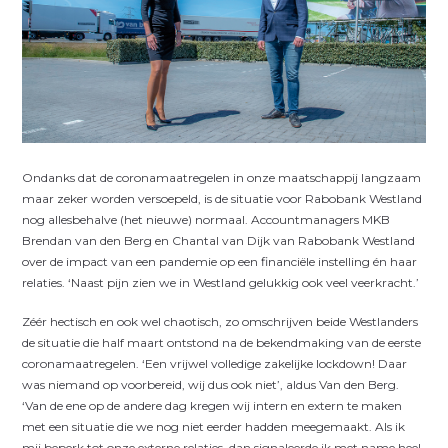
O
ndanks dat de coronamaatregelen in onze maatschappij langzaam
maar zeker worden versoepeld, is de situatie voor Rabobank Westland
nog allesbehalve (het nieuwe) normaal. Accountmanagers MKB
Brendan van den Berg en Chantal van Dijk van Rabobank Westland
over de impact van een pandemie op een financiële instelling én haar
relaties. ‘Naast pijn zien we in Westland gelukkig ook veel veerkracht.’
Zéér hectisch en ook wel chaotisch, zo omschrijven beide Westlanders
de situatie die half maart ontstond na de bekendmaking van de eerste
coronamaatregelen. ‘Een vrijwel volledige zakelijke lockdown! Daar
was niemand op voorbereid, wij dus ook niet’, aldus Van den Berg.
‘Van de ene op de andere dag kregen wij intern en extern te maken
met een situatie die we nog niet eerder hadden meegemaakt. Als ik
mij beperk tot onze externe relaties, dan signaleerde ik met name heel