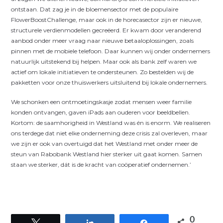
ontstaan. Dat zag je in de bloemensector met de populaire
FlowerBoostChallenge, maar ook in de horecasector zijn er nieuwe,
structurele verdienmodellen gecreëerd. Er kwam door veranderend
aanbod onder meer vraag naar nieuwe betaaloplossingen, zoals
pinnen met de mobiele telefoon. Daar kunnen wij onder ondernemers
natuurlijk uitstekend bij helpen. Maar ook als bank zelf waren we
actief om lokale initiatieven te ondersteunen. Zo bestelden wij de
pakketten voor onze thuiswerkers uitsluitend bij lokale ondernemers.
We schonken een ontmoetingskasje zodat mensen weer familie
konden ontvangen, gaven iPads aan ouderen voor beeldbellen.
Kortom: de saamhorigheid in Westland was én is enorm. We realiseren
ons terdege dat niet elke onderneming deze crisis zal overleven, maar
we zijn er ook van overtuigd dat het Westland met onder meer de
steun van Rabobank Westland hier sterker uit gaat komen. Samen
staan we sterker, dát is de kracht van coöperatief ondernemen.’
0
Tweet
Share
Share