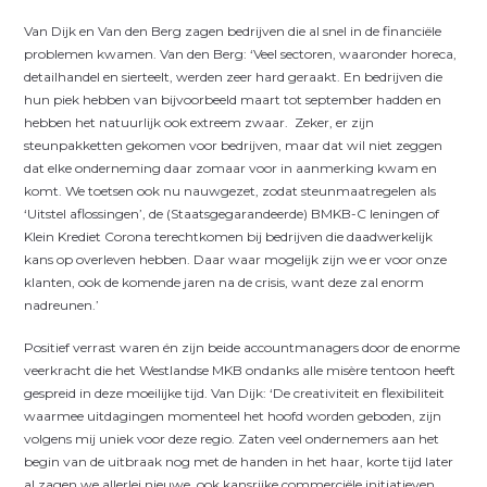
Van Dijk en Van den Berg zagen bedrijven die al snel in de financiële
problemen kwamen. Van den Berg: ‘Veel sectoren, waaronder horeca,
detailhandel en sierteelt, werden zeer hard geraakt. En bedrijven die
hun piek hebben van bijvoorbeeld maart tot september hadden en
hebben het natuurlijk ook extreem zwaar.
Zeker, er zijn
steunpakketten gekomen voor bedrijven, maar dat wil niet zeggen
dat elke onderneming daar zomaar voor in aanmerking kwam en
komt. We toetsen ook nu nauwgezet, zodat steunmaatregelen als
‘Uitstel aflossingen’, de (Staatsgegarandeerde) BMKB-C leningen of
Klein Krediet Corona terechtkomen bij bedrijven die daadwerkelijk
kans op overleven hebben. Daar waar mogelijk zijn we er voor onze
klanten, ook de komende jaren na de crisis, want deze zal enorm
nadreunen.’
Positief verrast waren én zijn beide accountmanagers door de enorme
veerkracht die het Westlandse MKB ondanks alle misère tentoon heeft
gespreid in deze moeilijke tijd. Van Dijk: ‘De creativiteit en flexibiliteit
waarmee uitdagingen momenteel het hoofd worden geboden, zijn
volgens mij uniek voor deze regio. Zaten veel ondernemers aan het
begin van de uitbraak nog met de handen in het haar, korte tijd later
al zagen we allerlei nieuwe, ook kansrijke commerciële initiatieven