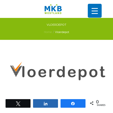
VLOERDEPOT
Home
Vloerdepot
0
Tweet
Share
Share
SHARES